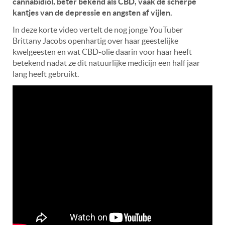
cannabidiol, beter bekend als CBD, vaak de scherpe
kantjes van de depressie en angsten af vijlen.
In deze korte video vertelt de nog jonge YouTuber
Brittany Jacobs openhartig over haar geestelijke
kwelgeesten en wat CBD-olie daarin voor haar heeft
betekend nadat ze dit natuurlijke medicijn een half jaar
lang heeft gebruikt.