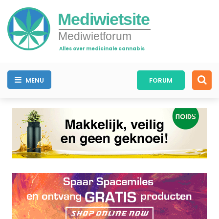
Mediwietsite
Mediwietforum
Alles over medicinale cannabis
MENU
FORUM