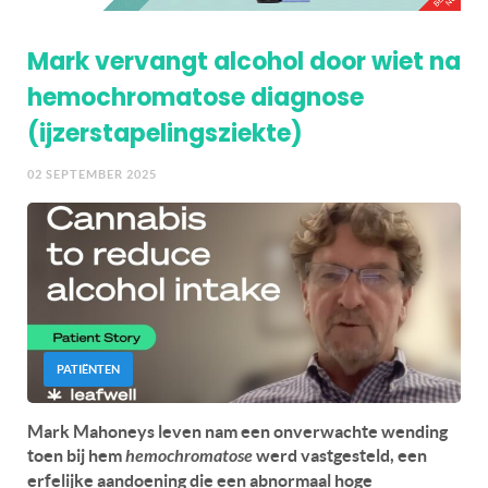
Mark vervangt alcohol door wiet na
hemochromatose diagnose
(ijzerstapelingsziekte)
02 SEPTEMBER 2025
PATIËNTEN
Mark Mahoneys leven nam een ​​onverwachte wending
toen bij hem
hemochromatose
werd vastgesteld, een
erfelijke aandoening die een abnormaal hoge