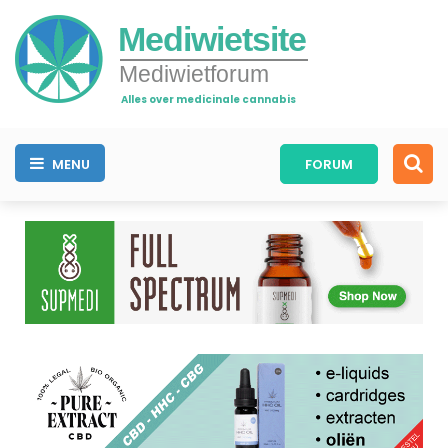
Mediwietsite
Mediwietforum
Alles over medicinale cannabis
MENU
FORUM