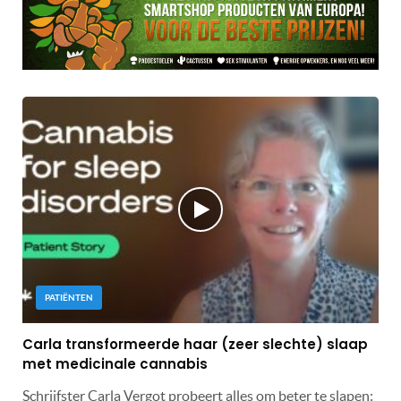
PATIËNTEN
Carla transformeerde haar (zeer slechte) slaap
met medicinale cannabis
Schrijfster Carla Vergot probeert alles om beter te slapen: