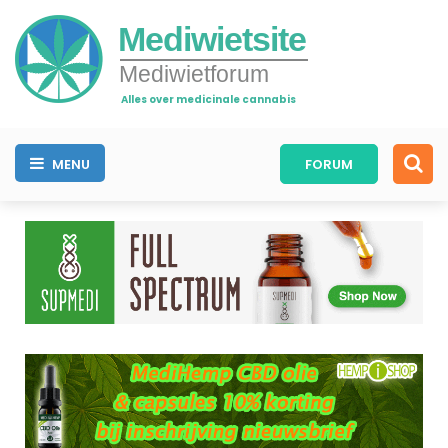
Mediwietsite
Mediwietforum
Alles over medicinale cannabis
MENU
FORUM