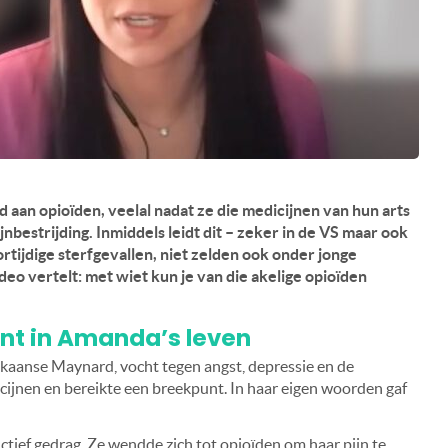
d aan opioïden, veelal nadat ze die medicijnen van hun arts
nbestrijding. Inmiddels leidt dit – zeker in de VS maar ook
rtijdige sterfgevallen, niet zelden ook onder jonge
eo vertelt: met wiet kun je van die akelige opioïden
nt in Amanda’s leven
kaanse Maynard, vocht tegen angst, depressie en de
ijnen en bereikte een breekpunt. In haar eigen woorden gaf
uctief gedrag. Ze wendde zich tot opioïden om haar pijn te