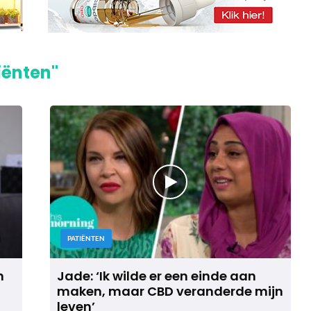
iënten"
PATIËNTEN
n
Jade: ‘Ik wilde er een einde aan
maken, maar CBD veranderde mijn
leven’