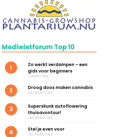
Mediwietforum Top 10
Zo werkt verdampen – een
1
gids voor beginners
1 REACTIES
Droog doos maken cannabis
2
167 REACTIES
Superskunk autoflowering
3
thuisavontuur!
182 REACTIES
Stel je even voor
4
722 REACTIES