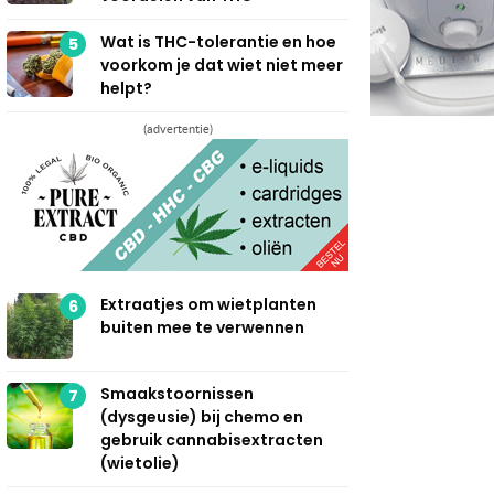
Wat is THC-tolerantie en hoe
5
voorkom je dat wiet niet meer
helpt?
(advertentie)
Extraatjes om wietplanten
6
buiten mee te verwennen
Smaakstoornissen
7
(dysgeusie) bij chemo en
gebruik cannabisextracten
(wietolie)