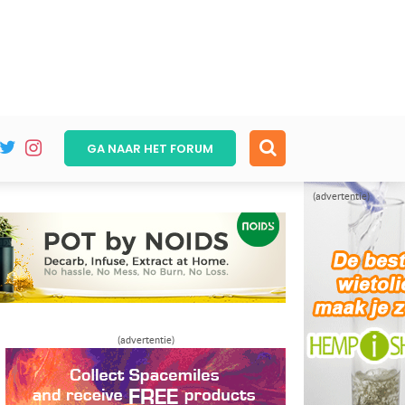
GA NAAR HET
FORUM
(advertentie)
(advertentie)