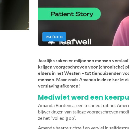
PATIËNTEN
Jaarlijks raken er miljoenen mensen verslaaf
krijgen voorgeschreven voor (chronische) pij
elders in het Westen – tot tienduizenden voo
mensen. Maar zoals Amanda in deze korte vid
verslaving afkomen!
Mediwiet werd een keerpu
Amanda Bordenca, een techneut uit het Ameri
bijwerkingen van talloze voorgeschreven medic
ze het “volledig op”.
Amanda haatte zichzelf en verviel in zelfdestr