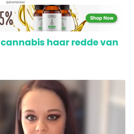
t tegen PTSS, angst en slaapproblemen
(advertentie)
 cannabis haar redde van