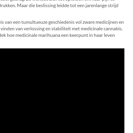
ukken. Maar die beslissing leidde tot een jarenlange strijd
reis van een tumultueuze geschiedenis vol zware medicijnen en
vinden van verlossing en stabiliteit met medicinale cannabis.
tdek hoe medicinale marihuana een keerpunt in haar leven