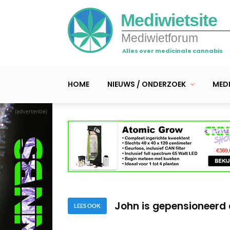
Mediwietsite
Mediwietforum
Alles over medicinale cannabis
HOME
NIEUWS / ONDERZOEK
MEDI
(advertentie)
Ex-politieman Lukas zwe
neuropathie
Tim kweekt nu zelf wie
John is gepensioneerd 
Ex-politieman Lukas zwe
LEES OOK
neuropathie