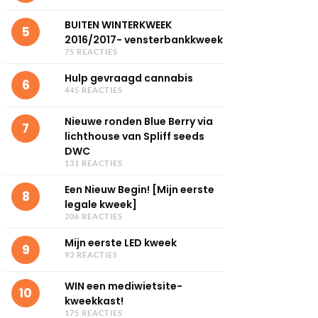
BUITEN WINTERKWEEK
5
2016/2017- vensterbankkweek
75 REACTIES
Hulp gevraagd cannabis
6
445 REACTIES
Nieuwe ronden Blue Berry via
7
lichthouse van Spliff seeds
DWC
131 REACTIES
Een Nieuw Begin! [Mijn eerste
8
legale kweek]
206 REACTIES
Mijn eerste LED kweek
9
93 REACTIES
WIN een mediwietsite-
10
kweekkast!
175 REACTIES