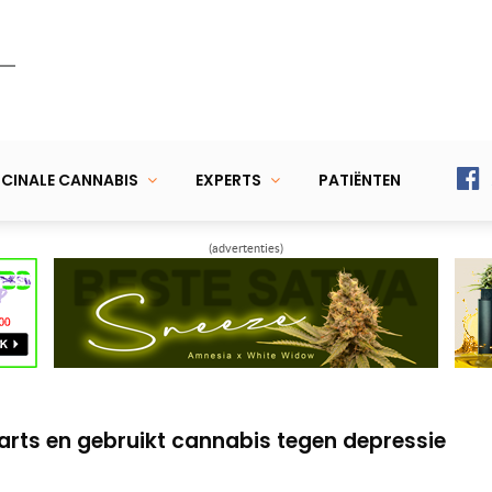
CINALE CANNABIS
EXPERTS
PATIËNTEN
(advertenties)
ert bij cannabis voor pijn, PTSS en perifere
t tegen PTSS, angst en slaapproblemen
arts en gebruikt cannabis tegen depressie
ert bij cannabis voor pijn, PTSS en perifere