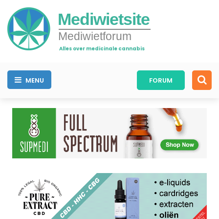
Mediwietsite
Mediwietforum
Alles over medicinale cannabis
MENU
FORUM