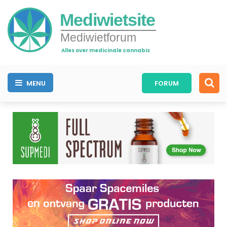
Mediwietsite
Mediwietforum
Alles over medicinale cannabis
MENU
FORUM