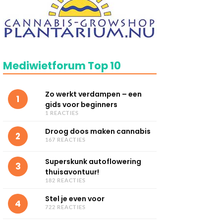
Mediwietforum Top 10
Zo werkt verdampen – een
1
gids voor beginners
1 REACTIES
Droog doos maken cannabis
2
167 REACTIES
Superskunk autoflowering
3
thuisavontuur!
182 REACTIES
Stel je even voor
4
722 REACTIES