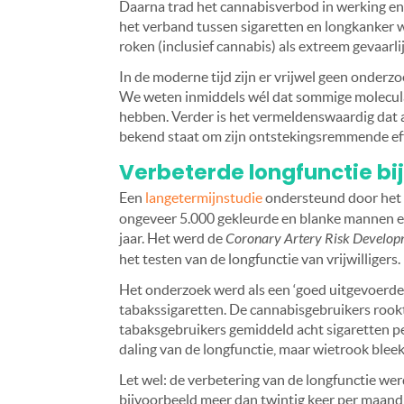
Daarna trad het cannabisverbod in werking en 
het verband tussen sigaretten en longkanker
roken (inclusief cannabis) als extreem gevaarl
In de moderne tijd zijn er vrijwel geen onder
We weten inmiddels wél dat sommige molecula
hebben. Verder is het vermeldenswaardig dat a
bekend staat om zijn ontstekingsremmende ef
Verbeterde longfunctie bi
Een
langetermijnstudie
ondersteund door het
ongeveer 5.000 gekleurde en blanke mannen en
jaar. Het werd de
Coronary Artery Risk Developm
het testen van de longfunctie van vrijwilligers
Het onderzoek werd als een ‘goed uitgevoerde 
tabakssigaretten. De cannabisgebruikers rookt
tabaksgebruikers gemiddeld acht sigaretten p
daling van de longfunctie, maar wietrook blee
Let wel: de verbetering van de longfunctie we
bijvoorbeeld meer dan twintig keer per maan