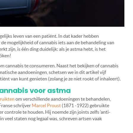
elijks leven van een patiënt. In dat kader hebben
de mogelijkheid of cannabis iets aan de behandeling van
 zijn, is één ding duidelijk: als je astma hebt, is het
róken!
om cannabis te consumeren. Naast het bekijken of cannabis
matische aandoeningen, schetsen we in dit artikel vijf
iënt van kunt genieten (zolang je ze niet rookt of inhaleert).
cannabis voor astma
ruikten
om verschillende aandoeningen te behandelen,
ranse schrijver
Marcel Proust
(1871 -1922) gebruikte
controle te houden. Hij noemde zijn joints zelfs ‘anti-
t in veel staten nog legaal was, schreven artsen vaak