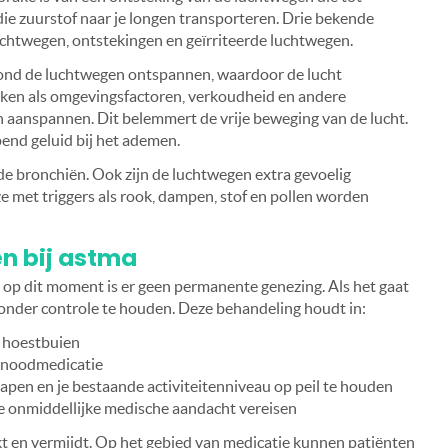
die zuurstof naar je longen transporteren. Drie bekende
uchtwegen, ontstekingen en geïrriteerde luchtwegen.
rond de luchtwegen ontspannen, waardoor de lucht
aken als omgevingsfactoren, verkoudheid en andere
 aanspannen. Dit belemmert de vrije beweging van de lucht.
end geluid bij het ademen.
 bronchiën. Ook zijn de luchtwegen extra gevoelig
 met triggers als rook, dampen, stof en pollen worden
n bij astma
 op dit moment is er geen permanente genezing. Als het gaat
 onder controle te houden. Deze behandeling houdt in:
 hoestbuien
n noodmedicatie
slapen en je bestaande activiteitenniveau op peil te houden
e onmiddellijke medische aandacht vereisen
kt en vermijdt. Op het gebied van medicatie kunnen patiënten