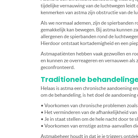
tijdelijke vernauwing van de luchtwegen leidt 
kenmerken van astma zijn obstructie van de l
Als we normaal ademen, zijn de spierbanden 
gemakkelijk kan bewegen. Bij astma kunnen z
allergenen de spierbanden rond de luchtwegen
Hierdoor ontstaat kortademigheid en een piep
Astmapatiënten hebben vaak gezwollen en rode
en kunnen ze overreageren en vernauwen als ze
geconfronteerd.
Traditionele behandelinge
Helaas is astma een chronische aandoening en
om de behandeling, is het doel de aandoening
• Voorkomen van chronische problemen zoals
• Het verminderen van de afhankelijkheid va
• Je in staat stellen om de hele nacht door te 
• Voorkomen van ernstige astma-aanvallen di
Astmabeheer houdt in dat je je triggers ontde