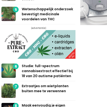
Wetenschappelijk onderzoek
5
bevestigt medicinale
voordelen van THC
(advertentie)
Studie: full-spectrum
6
cannabisextract effectief bij
18 van 20 autisme patiënten
Extraatjes om wietplanten
7
buiten mee te verwennen
Maak eenvoudig je eigen
8