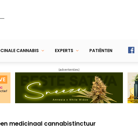
CINALE CANNABIS
EXPERTS
PATIËNTEN
(advertenties)
hone wietolie van hasj of kief
jwerkingen van medicinale cannabis
een medicinaal cannabistinctuur
hone wietolie van hasj of kief