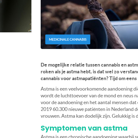
MEDICINALE CANNABIS
De mogelijke relatie tussen cannabis en astm
roken als je astma hebt, is dat wel zo versta
cannabis voor astmapatiënten? Tijd om eens 
Astma is een veelvoorkomende aandoening die
wordt de luchttoevoer van de mond en neus na
voor de aandoening en het aantal mensen dat 
2019 60.300 nieuwe patiënten in Nederland de
vrouwen. Astma kan dodelijk zijn. Gelukkig is 
Symptomen van astma
Astma is een chronische aandoening waarbij sp