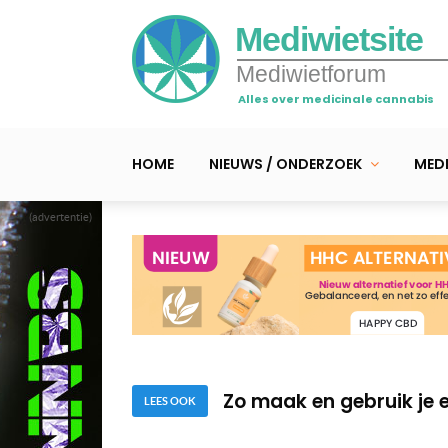
Mediwietsite
Mediwietforum
Alles over medicinale cannabis
HOME
NIEUWS / ONDERZOEK
MEDI
(advertentie)
Zo maak je zelf supersc
Dit zijn 7 mogelijke bi
Zo maak en gebruik je 
Zo maak je zelf supersc
LEES OOK