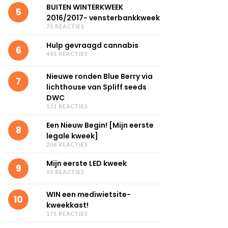
BUITEN WINTERKWEEK
5
2016/2017- vensterbankkweek
75 REACTIES
Hulp gevraagd cannabis
6
445 REACTIES
Nieuwe ronden Blue Berry via
7
lichthouse van Spliff seeds
DWC
131 REACTIES
Een Nieuw Begin! [Mijn eerste
8
legale kweek]
206 REACTIES
Mijn eerste LED kweek
9
93 REACTIES
WIN een mediwietsite-
10
kweekkast!
175 REACTIES