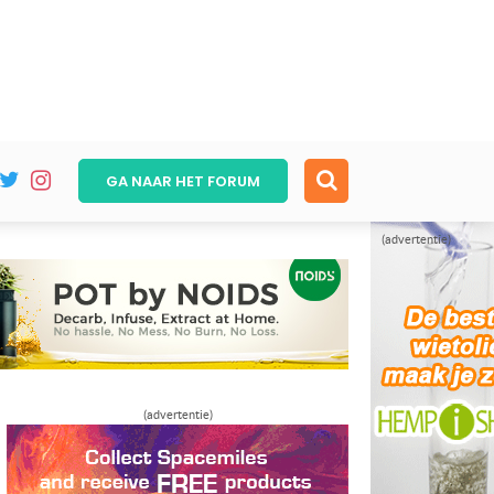
GA NAAR HET
FORUM
(advertentie)
(advertentie)