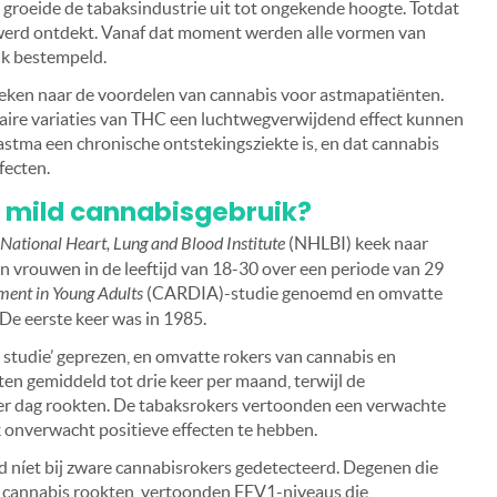
groeide de tabaksindustrie uit tot ongekende hoogte. Totdat
 werd ontdekt. Vanaf dat moment werden alle vormen van
ijk bestempeld.
zoeken naar de voordelen van cannabis voor astmapatiënten.
ire variaties van THC een luchtwegverwijdend effect kunnen
stma een chronische ontstekingsziekte is, en dat cannabis
fecten.
j mild cannabisgebruik?
National Heart, Lung and Blood Institute
(NHLBI) keek naar
 vrouwen in de leeftijd van 18-30 over een periode van 29
ent in Young Adults
(CARDIA)-studie genoemd en omvatte
. De eerste keer was in 1985.
studie’ geprezen, en omvatte rokers van cannabis en
en gemiddeld tot drie keer per maand, terwijl de
er dag rookten. De tabaksrokers vertoonden een verwachte
k onverwacht positieve effecten te hebben.
rd níet bij zware cannabisrokers gedetecteerd. Degenen die
d cannabis rookten, vertoonden FEV1-niveaus die