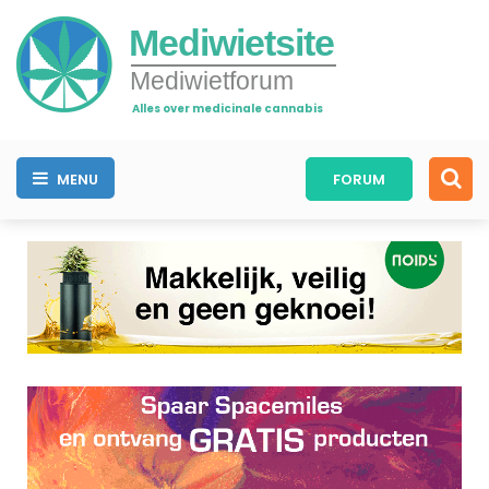
Mediwietsite
Mediwietforum
Alles over medicinale cannabis
MENU
FORUM