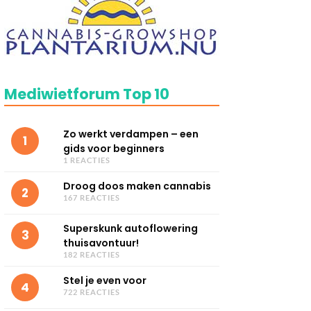
Mediwietforum Top 10
Zo werkt verdampen – een
1
gids voor beginners
1 REACTIES
Droog doos maken cannabis
2
167 REACTIES
Superskunk autoflowering
3
thuisavontuur!
182 REACTIES
Stel je even voor
4
722 REACTIES