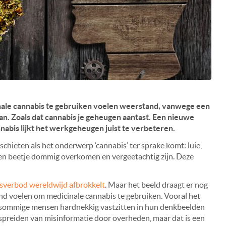
le cannabis te gebruiken voelen weerstand, vanwege een
an. Zoals dat cannabis je geheugen aantast. Een nieuwe
nabis lijkt het werkgeheugen juist te verbeteren.
schieten als het onderwerp ‘cannabis’ ter sprake komt: luie,
een beetje dommig overkomen en vergeetachtig zijn. Deze
sverbod wereldwijd afbrokkelt
. Maar het beeld draagt er nog
d voelen om medicinale cannabis te gebruiken. Vooral het
ij sommige mensen hardnekkig vastzitten in hun denkbeelden
spreiden van misinformatie door overheden, maar dat is een