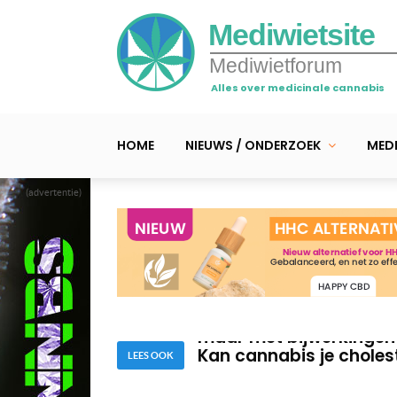
Mediwietsite
Mediwietforum
Alles over medicinale cannabis
HOME
NIEUWS / ONDERZOEK
MEDI
(advertentie)
Cannabis bij autisme; 
Studie: medicinale cann
maar met bijwerkingen
Kan cannabis je choles
LEES OOK
Cannabis bij autisme; 