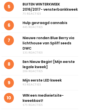
BUITEN WINTERKWEEK
5
2016/2017- vensterbankkweek
75 REACTIES
Hulp gevraagd cannabis
6
445 REACTIES
Nieuwe ronden Blue Berry via
7
lichthouse van Spliff seeds
DWC
131 REACTIES
Een Nieuw Begin! [Mijn eerste
8
legale kweek]
206 REACTIES
Mijn eerste LED kweek
9
93 REACTIES
WIN een mediwietsite-
10
kweekkast!
175 REACTIES