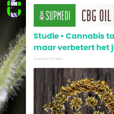
Studie: medicinale cann
maar met bijwerkingen
Studie • Cannabis t
maar verbetert het j
31 AUGUSTUS 2021