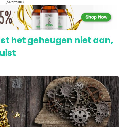
(advertentie)
abis effectief bij kinderen met epilepsie,
ast het geheugen niet aan,
uist