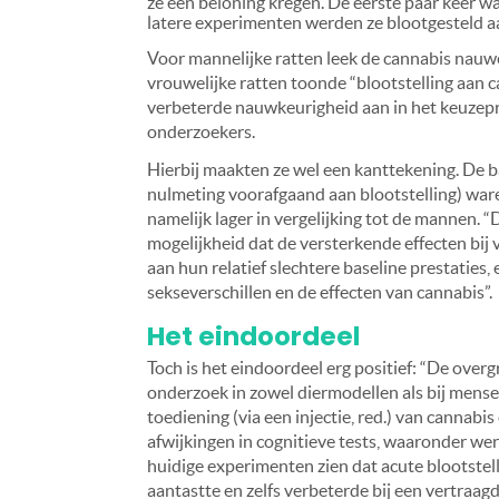
ze een beloning kregen. De eerste paar keer wa
latere experimenten werden ze blootgesteld a
Voor mannelijke ratten leek de cannabis nauwel
vrouwelijke ratten toonde “blootstelling aan c
verbeterde nauwkeurigheid aan in het keuzepr
onderzoekers.
Hierbij maakten ze wel een kanttekening. De ba
nulmeting voorafgaand aan blootstelling) ware
namelijk lager in vergelijking tot de mannen. “
mogelijkheid dat de versterkende effecten bi
aan hun relatief slechtere baseline prestaties, 
sekseverschillen en de effecten van cannabis”.
Het eindoordeel
Toch is het eindoordeel erg positief: “De over
onderzoek in zowel diermodellen als bij mensen
toediening (via een injectie, red.) van cannabi
afwijkingen in cognitieve tests, waaronder wer
huidige experimenten zien dat acute blootste
aantastte en zelfs verbeterde bij een vertraag