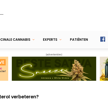
CINALE CANNABIS
EXPERTS
PATIËNTEN
(advertenties)
de huidige stand van zaken
abis effectief bij kinderen met epilepsie,
terol verbeteren?
de huidige stand van zaken