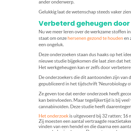
ander onderwerp.
Gelukkig laat de wetenschap steeds vaker zien 
Verbeterd geheugen door
Nu we meer leren over de werkzame stoffen in 
staat om onze
hersenen gezond te houden
en 
een ongeluk.
Deze onderzoeken staan dus haaks op het idee 
nieuwe studie bijgekomen die laat zien dat he
Het werkgeheugen kan er zelfs door verbetere
De onderzoekers die dit aantoonden zijn van d
gepubliceerd in het tijdschrift ‘Neurobiology 
Ze geven toe dat eerder onderzoek heeft gecon
kan beïnvloeden. Maar tegelijkertijd is bij vee
cannabinoïden. Deze studie heeft daarentegen 
Het onderzoek
is uitgevoerd bij 32 ratten; 16
Zij moesten een aantal vertraagde reactietaken
vinden van een hendel en die daarna een aant