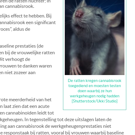
ren de ratten nuchter; in
an cannabisrook.
ijks effect te hebben. Bij
annabisrook een significant
oces”, aldus de
seline prestaties (de
n bij de vrouwelijke ratten
Dit verhoogt de
j vrouwen te danken waren
en niet zozeer aan
De ratten kregen cannabisrook
toegediend en moesten testen
doen waarbij ze hun
werkgeheugen nodig hadden
grote meerderheid van het
[Shutterstock/Ukki Studio]
 laat zien dat een acute
s en cannabinoïden leidt tot
kgeheugen. In tegenstelling tot deze uitslagen laten de
lling aan cannabisrook de werkgeheugenprestaties niet
de responstaak bij ratten, vooral bij vrouwen waarbij baseline