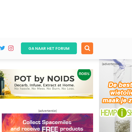
GA NAAR HET
FORUM
(advertentie)
(advertentie)