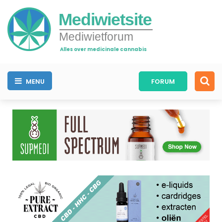
Mediwietsite
Mediwietforum
Alles over medicinale cannabis
MENU
FORUM