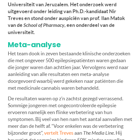
Universiteit van Jeruzalem. Het onderzoek werd
uitgevoerd onder leiding van Ph.D.-kandidaat Nir
Treves en stond onder auspiciën van prof. Ilan Matok
van de
School of Pharmacy
, een onderdeel van de
universiteit.
Meta-analyse
Het team dook in zeven bestaande klinische onderzoeken
die met ongeveer 500 epilepsiepatiënten waren gedaan
die jonger waren dan achttien jaar. Vervolgens werd naar
aanleiding van alle resultaten een meta-analyse
doorgevoerd waarbij werd gekeken naar patiënten die
met medicinale cannabis waren behandeld.
De resultaten waren op z’n zachtst gezegd verrassend.
Sommige jongeren met ongecontroleerde epilepsie
ervoeren namelijk een flinke verbetering van hun
symptomen. Bij veel van hen nam het aantal aanvallen met
meer dan de helft af. “Voor enkelen was de verbetering
bijzonder groot”,
vertelt Treves
aan
The Media Line
. Hij
bevestigt dat sommige kinderen 50% minder aanvallen