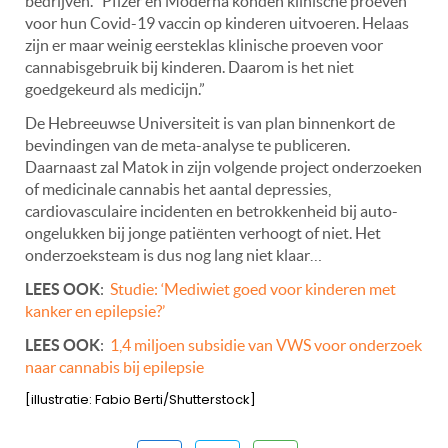
bedrijven. “Pfizer en Moderna konden klinische proeven
voor hun Covid-19 vaccin op kinderen uitvoeren. Helaas
zijn er maar weinig eersteklas klinische proeven voor
cannabisgebruik bij kinderen. Daarom is het niet
goedgekeurd als medicijn.”
De Hebreeuwse Universiteit is van plan binnenkort de
bevindingen van de meta-analyse te publiceren.
Daarnaast zal Matok in zijn volgende project onderzoeken
of medicinale cannabis het aantal depressies,
cardiovasculaire incidenten en betrokkenheid bij auto-
ongelukken bij jonge patiënten verhoogt of niet. Het
onderzoeksteam is dus nog lang niet klaar…
LEES OOK
:
Studie: ‘Mediwiet goed voor kinderen met
kanker en epilepsie?’
LEES OOK
:
1,4 miljoen subsidie van VWS voor onderzoek
naar cannabis bij epilepsie
[illustratie: Fabio Berti/Shutterstock]