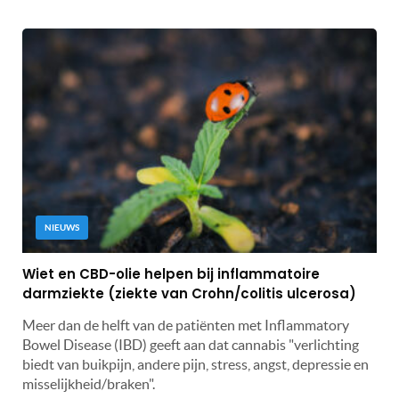
NIEUWS
Wiet en CBD-olie helpen bij inflammatoire
darmziekte (ziekte van Crohn/colitis ulcerosa)
Meer dan de helft van de patiënten met Inflammatory
Bowel Disease (IBD) geeft aan dat cannabis "verlichting
biedt van buikpijn, andere pijn, stress, angst, depressie en
misselijkheid/braken".