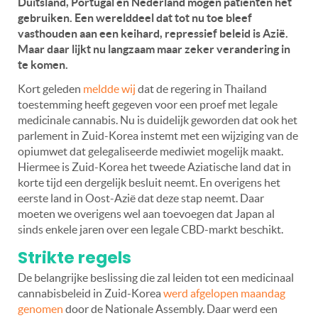
Duitsland, Portugal en Nederland mogen patiënten het
gebruiken. Een werelddeel dat tot nu toe bleef
vasthouden aan een keihard, repressief beleid is Azië.
Maar daar lijkt nu langzaam maar zeker verandering in
te komen.
Kort geleden
meldde wij
dat de regering in Thailand
toestemming heeft gegeven voor een proef met legale
medicinale cannabis. Nu is duidelijk geworden dat ook het
parlement in Zuid-Korea instemt met een wijziging van de
opiumwet dat gelegaliseerde mediwiet mogelijk maakt.
Hiermee is Zuid-Korea het tweede Aziatische land dat in
korte tijd een dergelijk besluit neemt. En overigens het
eerste land in Oost-Azië dat deze stap neemt. Daar
moeten we overigens wel aan toevoegen dat Japan al
sinds enkele jaren over een legale CBD-markt beschikt.
Strikte regels
De belangrijke beslissing die zal leiden tot een medicinaal
cannabisbeleid in Zuid-Korea
werd afgelopen maandag
genomen
door de Nationale Assembly. Daar werd een