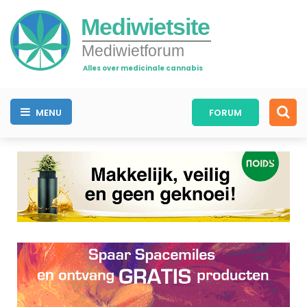
Mediwietsite
Mediwietforum
Alles over medicinale cannabis
MENU
FORUM