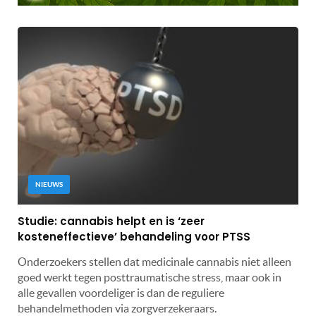
NIEUWS
Studie: cannabis helpt en is ‘zeer
kosteneffectieve’ behandeling voor PTSS
Onderzoekers stellen dat medicinale cannabis niet alleen
goed werkt tegen posttraumatische stress, maar ook in
alle gevallen voordeliger is dan de reguliere
behandelmethoden via zorgverzekeraars.