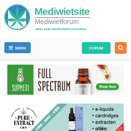
Mediwietsite
Mediwietforum
Alles over medicinale cannabis
MENU
FORUM