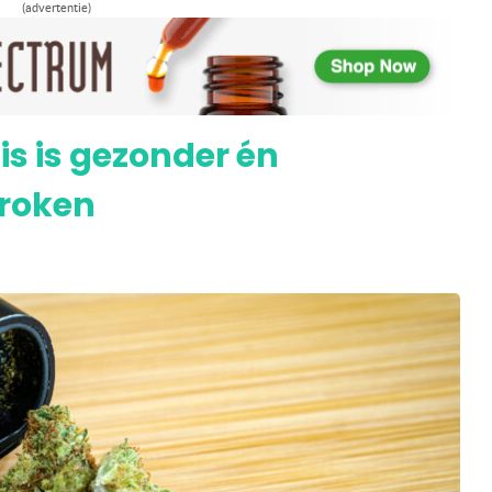
(advertentie)
verdampen met een ‘dry herb’ vaporizer
 is gezonder én
 roken