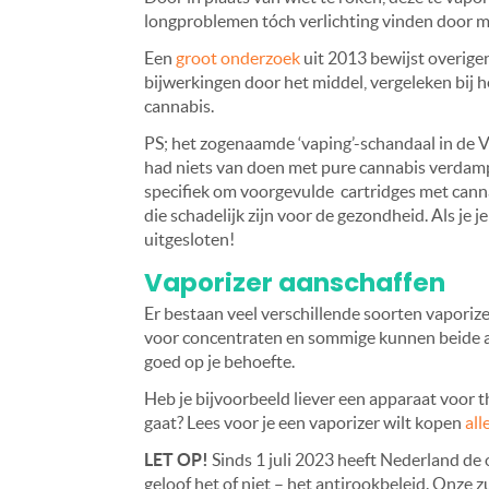
longproblemen tóch verlichting vinden door m
Een
groot onderzoek
uit 2013 bewijst overige
bijwerkingen door het middel, vergeleken bij
cannabis.
PS; het zogenaamde ‘vaping’-schandaal in de V
had niets van doen met pure cannabis verdampen
specifiek om voorgevulde cartridges met cann
die schadelijk zijn voor de gezondheid. Als je 
uitgesloten!
Vaporizer aanschaffen
Er bestaan veel verschillende soorten vaporize
voor concentraten en sommige kunnen beide aa
goed op je behoefte.
Heb je bijvoorbeeld liever een apparaat voor th
gaat? Lees voor je een vaporizer wilt kopen
all
LET OP!
Sinds 1 juli 2023 heeft Nederland de 
geloof het of niet – het antirookbeleid. Onze 