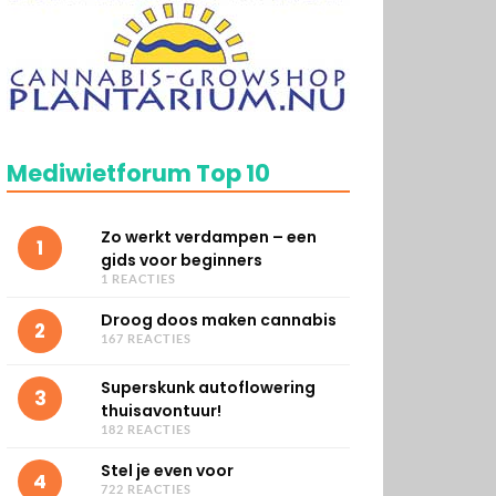
Mediwietforum Top 10
Zo werkt verdampen – een
1
gids voor beginners
1 REACTIES
Droog doos maken cannabis
2
167 REACTIES
Superskunk autoflowering
3
thuisavontuur!
182 REACTIES
Stel je even voor
4
722 REACTIES