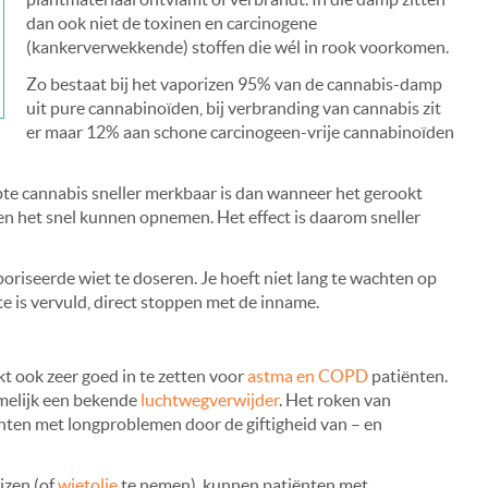
dan ook niet de toxinen en carcinogene
(kankerverwekkende) stoffen die wél in rook voorkomen.
Zo bestaat bij het vaporizen 95% van de cannabis-damp
uit pure cannabinoïden, bij verbranding van cannabis zit
er maar 12% aan schone carcinogeen-vrije cannabinoïden
te cannabis sneller merkbaar is dan wanneer het gerookt
n het snel kunnen opnemen. Het effect is daarom sneller
oriseerde wiet te doseren. Je hoeft niet lang te wachten op
e is vervuld, direct stoppen met de inname.
t ook zeer goed in te zetten voor
astma en COPD
patiënten.
amelijk een bekende
luchtwegverwijder
. Het roken van
iënten met longproblemen door de giftigheid van – en
izen (of
wietolie
te nemen), kunnen patiënten met