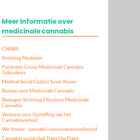
Meer informatie over
medicinale cannabis
CNNBS
Stichting Mediwiet
Patiënten Groep Medicinale Cannabis
Gebruikers
Medical Social Club(s) Suver Nuver
Bureau voor Medicinale Cannabis
Belangen Stichting Effectieve Medicinale
Cannabis
Verbond voor Opheffing van het
Cannabisverbod
We Smoke - cannabis consumentencollectief
Cannabis social club Trekt Uw Plant