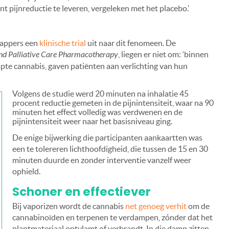
t pijnreductie te leveren, vergeleken met het placebo.’
happers een
klinische trial
uit naar dit fenomeen. De
and Palliative Care Pharmacotherapy
, liegen er niet om: ‘binnen
pte cannabis, gaven patiënten aan verlichting van hun
Volgens de studie werd 20 minuten na inhalatie 45
procent reductie gemeten in de pijnintensiteit, waar na 90
minuten het effect volledig was verdwenen en de
pijnintensiteit weer naar het basisniveau ging.
De enige bijwerking die participanten aankaartten was
een te tolereren lichthoofdigheid, die tussen de 15 en 30
minuten duurde en zonder interventie vanzelf weer
ophield.
Schoner en effectiever
Bij vaporizen wordt de cannabis
net genoeg verhit
om de
cannabinoïden en terpenen te verdampen, zónder dat het
plantmateriaal ontvlamt of verbrandt. In die damp zitten