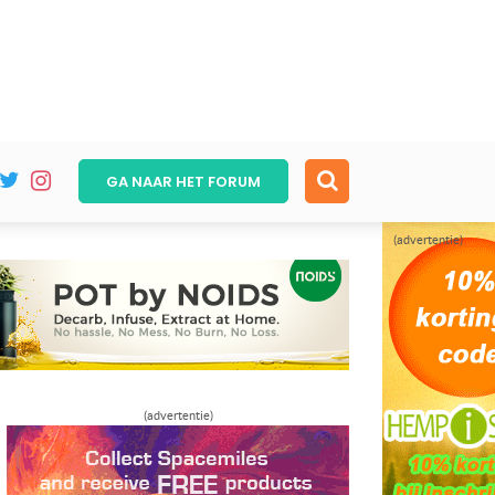
GA NAAR HET
FORUM
(advertentie)
(advertentie)