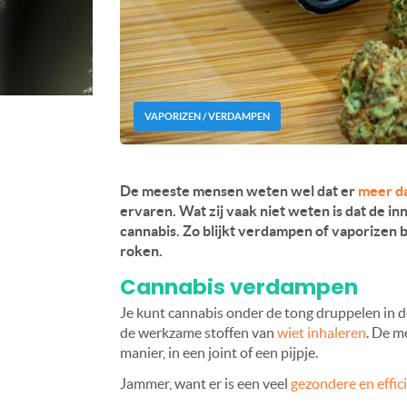
VAPORIZEN / VERDAMPEN
De meeste mensen weten wel dat er
meer d
ervaren. Wat zij vaak niet weten is dat de i
cannabis. Zo blijkt verdampen of vaporizen 
roken.
Cannabis verdampen
Je kunt cannabis onder de tong druppelen in 
de werkzame stoffen van
wiet inhaleren
. De m
manier, in een joint of een pijpje.
Jammer, want er is een veel
gezondere en effic