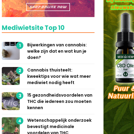
Mediwietsite Top 10
Bijwerkingen van cannabis:
1
welke zijn dat en wat kun je
doen?
Cannabis thuisteelt:
2
kweektips voor wie wat meer
mediwiet nodig heeft
15 gezondheidsvoordelen van
3
THC die iedereen zou moeten
kennen
Wetenschappelijk onderzoek
4
bevestigt medicinale
voordelen van THC