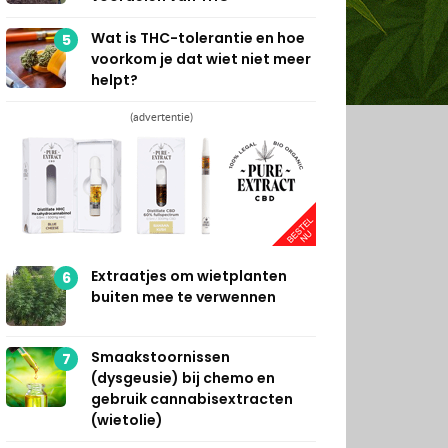
Wat is THC-tolerantie en hoe
5
voorkom je dat wiet niet meer
helpt?
(advertentie)
Extraatjes om wietplanten
6
buiten mee te verwennen
Smaakstoornissen
7
(dysgeusie) bij chemo en
gebruik cannabisextracten
(wietolie)