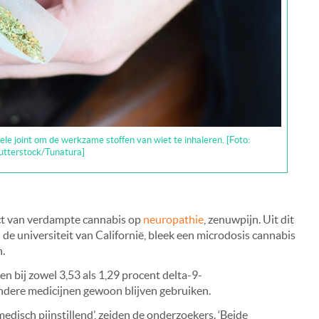
ele joint om de werkzame stoffen van wiet te inhaleren. [Foto:
utterstock/Tunatura]
ct van verdampte cannabis op
neuropathie
, zenuwpijn. Uit dit
de universiteit van Californië, bleek een microdosis cannabis
n.
n bij zowel 3,53 als 1,29 procent delta-9-
ndere medicijnen gewoon blijven gebruiken.
disch pijnstillend’, zeiden de onderzoekers. ‘Beide