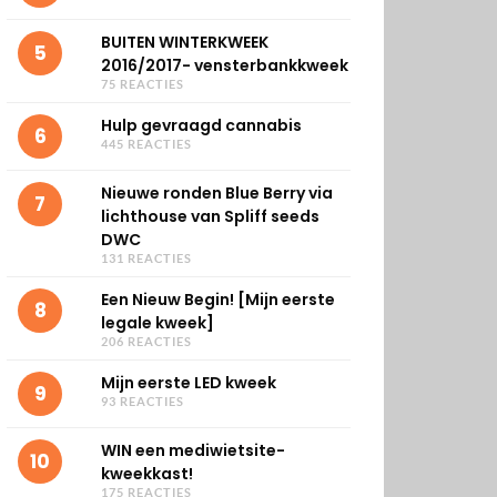
BUITEN WINTERKWEEK
5
2016/2017- vensterbankkweek
75 REACTIES
Hulp gevraagd cannabis
6
445 REACTIES
Nieuwe ronden Blue Berry via
7
lichthouse van Spliff seeds
DWC
131 REACTIES
Een Nieuw Begin! [Mijn eerste
8
legale kweek]
206 REACTIES
Mijn eerste LED kweek
9
93 REACTIES
WIN een mediwietsite-
10
kweekkast!
175 REACTIES