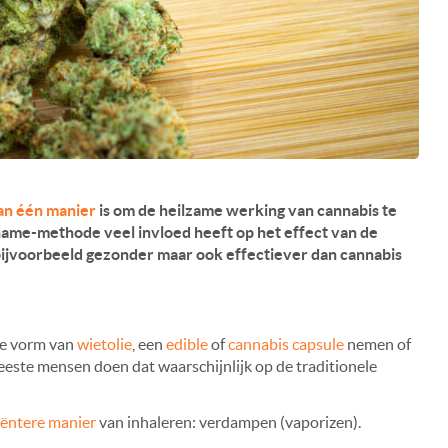
an één manier
is om de heilzame werking van cannabis te
nname-methode veel invloed heeft op het effect van de
bijvoorbeeld gezonder maar ook effectiever dan cannabis
de vorm van
wietolie
, een
edible
of
cannabis capsule
nemen of
eeste mensen doen dat waarschijnlijk op de traditionele
iëntere manier
van inhaleren: verdampen (vaporizen).