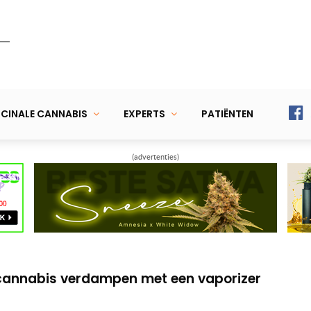
CINALE CANNABIS
EXPERTS
PATIËNTEN
(advertenties)
 voor een convectie vaporizer
verdampen met een ‘dry herb’ vaporizer
 cannabis verdampen met een vaporizer
 voor een convectie vaporizer