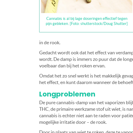
Cannabis is al bij lage doseringen effectief tegen
pijn gebleken. [Foto: shutterstock/Doug Shutter]
in de rook.
Gedacht wordt ook dat het effect van verdamp
wordt. De damp is immers zo puur dat de longe
voelbaar dan bij het roken ervan.
Omdat het zo snel werkt is het makkelijk gevap
het effect, en kunt daarom wanneer de behoeft
Longproblemen
De pure cannabis-damp van het vaporizen blijk
THC, de primaire werkzame stof uit wiet, is n
cannabis is echter niet aan te raden voor pat
mogelijke irritatie door – de rook.
Door in plaats van wiet te roken, deze te vapor