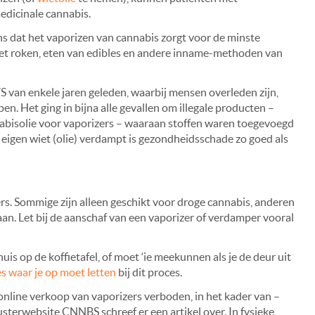
edicinale cannabis.
ns dat het vaporizen van cannabis zorgt voor de minste
 het roken, eten van edibles en andere inname-methoden van
S van enkele jaren geleden, waarbij mensen overleden zijn,
. Het ging in bijna alle gevallen om illegale producten –
abisolie voor vaporizers – waaraan stoffen waren toegevoegd
je eigen wiet (olie) verdampt is gezondheidsschade zo goed als
rs. Sommige zijn alleen geschikt voor droge cannabis, anderen
n. Let bij de aanschaf van een vaporizer of verdamper vooral
uis op de koffietafel, of moet ‘ie meekunnen als je de deur uit
es waar je op moet letten
bij dit proces.
online verkoop van vaporizers verboden, in het kader van –
zusterwebsite CNNBS schreef er een artikel over. In fysieke