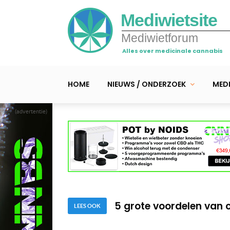
Mediwietsite
Mediwietforum
Alles over medicinale cannabis
HOME
NIEUWS / ONDERZOEK
MEDI
(advertentie)
5 redenen om te kiezen
7 tips: optimaal wiet 
5 grote voordelen van
LEES OOK
5 redenen om te kiezen