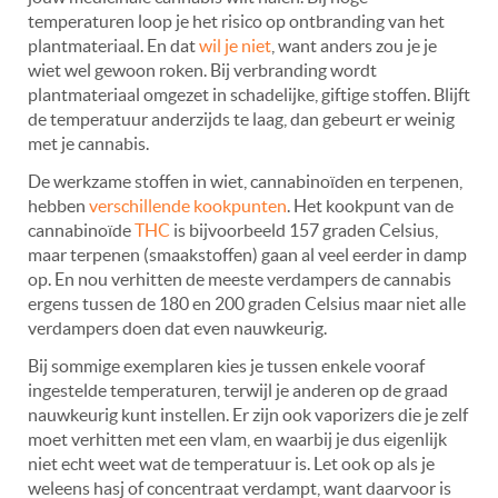
temperaturen loop je het risico op ontbranding van het
plantmateriaal. En dat
wil je niet
, want anders zou je je
wiet wel gewoon roken. Bij verbranding wordt
plantmateriaal omgezet in schadelijke, giftige stoffen. Blijft
de temperatuur anderzijds te laag, dan gebeurt er weinig
met je cannabis.
De werkzame stoffen in wiet, cannabinoïden en terpenen,
hebben
verschillende kookpunten
. Het kookpunt van de
cannabinoïde
THC
is bijvoorbeeld 157 graden Celsius,
maar terpenen (smaakstoffen) gaan al veel eerder in damp
op. En nou verhitten de meeste verdampers de cannabis
ergens tussen de 180 en 200 graden Celsius maar niet alle
verdampers doen dat even nauwkeurig.
Bij sommige exemplaren kies je tussen enkele vooraf
ingestelde temperaturen, terwijl je anderen op de graad
nauwkeurig kunt instellen. Er zijn ook vaporizers die je zelf
moet verhitten met een vlam, en waarbij je dus eigenlijk
niet echt weet wat de temperatuur is. Let ook op als je
weleens hasj of concentraat verdampt, want daarvoor is