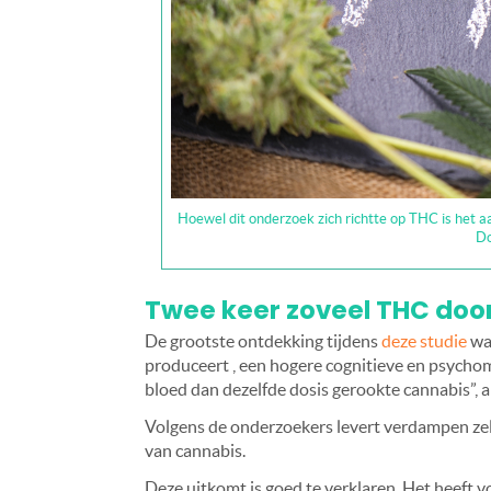
Hoewel dit onderzoek zich richtte op THC is het a
Do
Twee keer zoveel THC do
De grootste ontdekking tijdens
deze studie
was
produceert , een hogere cognitieve en psycho
bloed dan dezelfde dosis gerookte cannabis”
Volgens de onderzoekers levert verdampen zel
van cannabis.
Deze uitkomt is goed te verklaren. Het heeft 