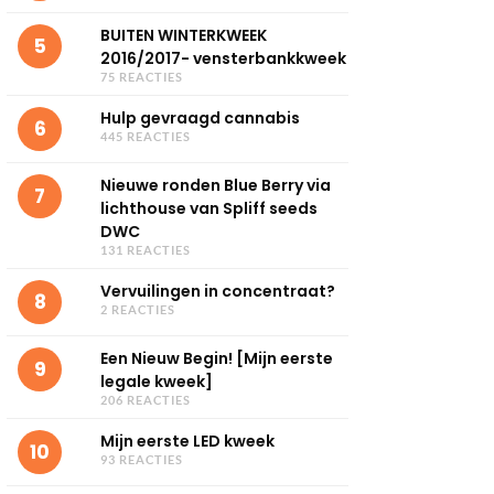
BUITEN WINTERKWEEK
5
2016/2017- vensterbankkweek
75 REACTIES
Hulp gevraagd cannabis
6
445 REACTIES
Nieuwe ronden Blue Berry via
7
lichthouse van Spliff seeds
DWC
131 REACTIES
Vervuilingen in concentraat?
8
2 REACTIES
Een Nieuw Begin! [Mijn eerste
9
legale kweek]
206 REACTIES
Mijn eerste LED kweek
10
93 REACTIES