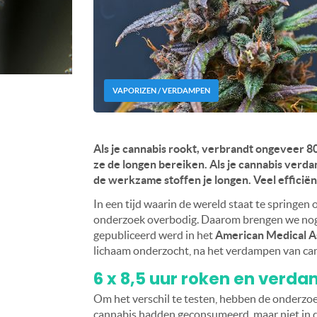
VAPORIZEN / VERDAMPEN
Als je cannabis rookt, verbrandt ongeveer 8
ze de longen bereiken. Als je cannabis verda
de werkzame stoffen je longen. Veel efficië
In een tijd waarin de wereld staat te springen
onderzoek overbodig. Daarom brengen we nog 
gepubliceerd werd in het
American Medical As
lichaam onderzocht, na het verdampen van cann
6 x 8,5 uur roken en verd
Om het verschil te testen, hebben de onderzoe
cannabis hadden geconsumeerd, maar niet in d