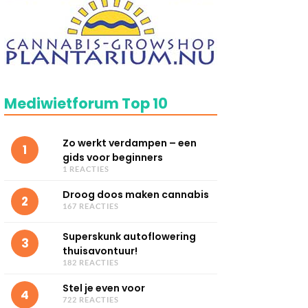
Mediwietforum Top 10
Zo werkt verdampen – een
1
gids voor beginners
1 REACTIES
Droog doos maken cannabis
2
167 REACTIES
Superskunk autoflowering
3
thuisavontuur!
182 REACTIES
Stel je even voor
4
722 REACTIES