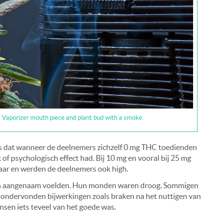
. Vaporizer mouth piece and plant bud with a smoke.
as dat wanneer de deelnemers zichzelf 0 mg THC toedienden
 of psychologisch effect had. Bij 10 mg en vooral bij 25 mg
aar en werden de deelnemers ook high.
g en aangenaam voelden. Hun monden waren droog. Sommigen
 ondervonden bijwerkingen zoals braken na het nuttigen van
nsen iets teveel van het goede was.