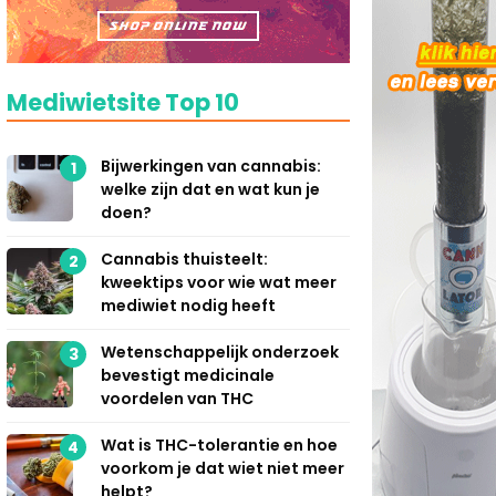
Mediwietsite Top 10
Bijwerkingen van cannabis:
1
welke zijn dat en wat kun je
doen?
Cannabis thuisteelt:
2
kweektips voor wie wat meer
mediwiet nodig heeft
Wetenschappelijk onderzoek
3
bevestigt medicinale
voordelen van THC
Wat is THC-tolerantie en hoe
4
voorkom je dat wiet niet meer
helpt?