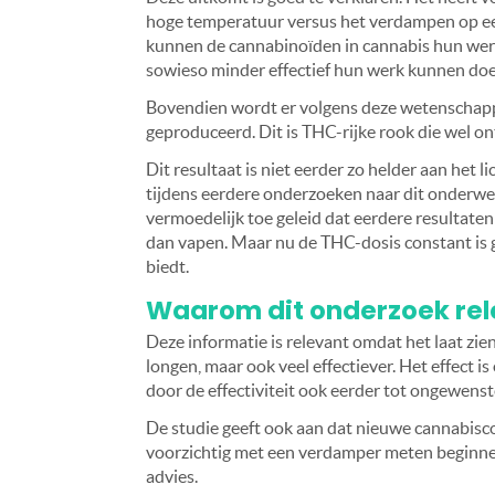
hoge temperatuur versus het verdampen op een
kunnen de cannabinoïden in cannabis hun werk d
sowieso minder effectief hun werk kunnen do
Bovendien wordt er volgens deze wetenschappe
geproduceerd. Dit is THC-rijke rook die wel on
Dit resultaat is niet eerder zo helder aan het
tijdens eerdere onderzoeken naar dit onderwe
vermoedelijk toe geleid dat eerdere resultate
dan vapen. Maar nu de THC-dosis constant is g
biedt.
Waarom dit onderzoek rel
Deze informatie is relevant omdat het laat zie
longen, maar ook veel effectiever. Het effect i
door de effectiviteit ook eerder tot ongewenst
De studie geeft ook aan dat nieuwe cannabisc
voorzichtig met een verdamper meten beginnen
advies.