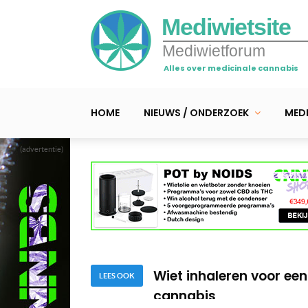
Mediwietsite
Mediwietforum
Alles over medicinale cannabis
HOME
NIEUWS / ONDERZOEK
MEDI
(advertentie)
Medicinale cannabis va
Gids voor het verdamp
Wiet inhaleren voor een
cannabis
Medicinale cannabis va
LEES OOK