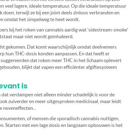
 veel lagere, ideale temperatuur. Op die ideale temperatuur
oen, terwijl ze bij een joint deels zinloos verbranden en
en omdat het simpelweg te heet wordt.
rs bij het roken van cannabis aardig wat ‘sidestream-smoke’
tstaat maar niet wordt geïnhaleerd.
 licht gekomen. Dat komt waarschijnlijk omdat deelnemers
rp hun THC-dosis konden aanpassen. En dat heeft er
n suggereerden dat roken meer THC in het lichaam oplevert
ehouden, blijkt dat vapen een efficiënter afgiftesysteem
evant is
n dat verdampen niet alleen minder schadelijk is voor de
s ook zuiverder en meer uitgesproken medicinaal, maar leidt
e neveneffecten. .
onsumenten, of mensen die sporadisch cannabis nuttigen,
. Starten met een lage dosis en langzaam opbouwen is het