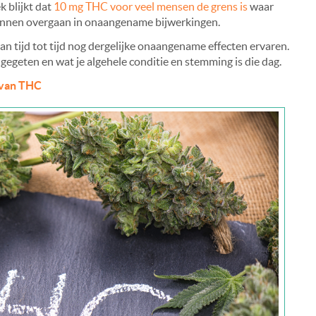
k blijkt dat
10 mg THC voor veel mensen de grens is
waar
kunnen overgaan in onaangename bijwerkingen.
 tijd tot tijd nog dergelijke onaangename effecten ervaren.
 gegeten en wat je algehele conditie en stemming is die dag.
 van THC