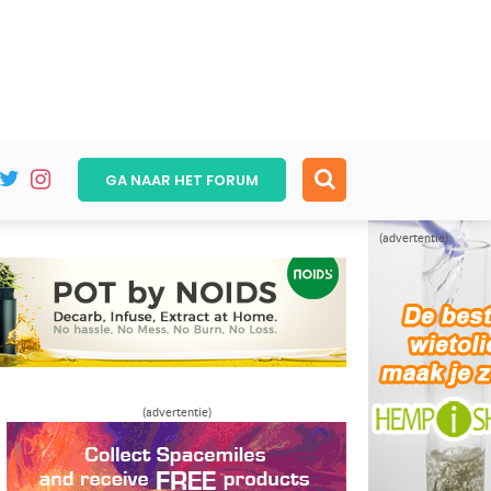
GA NAAR HET
FORUM
(advertentie)
(advertentie)