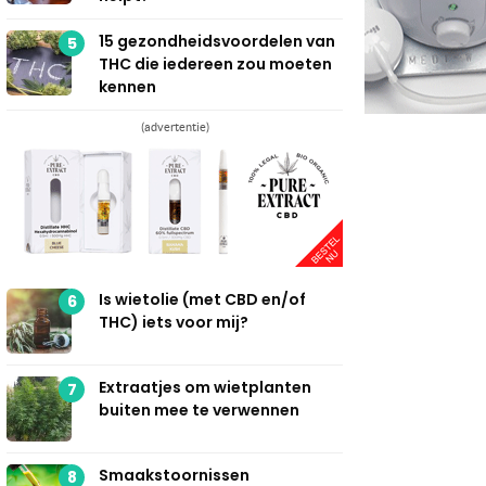
15 gezondheidsvoordelen van
5
THC die iedereen zou moeten
kennen
(advertentie)
Is wietolie (met CBD en/of
6
THC) iets voor mij?
Extraatjes om wietplanten
7
buiten mee te verwennen
Smaakstoornissen
8