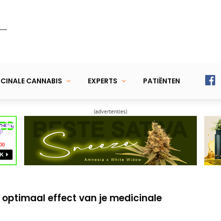
CINALE CANNABIS
EXPERTS
PATIËNTEN
(advertenties)
pen – zo gebruik je een wietverdamper
en (vapen) van medicinale cannabis
 optimaal effect van je medicinale
pen – zo gebruik je een wietverdamper