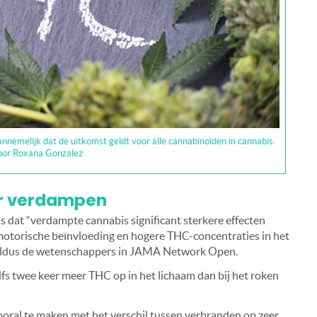
annemelijk dat de uitkomst geldt voor alle cannabinoïden in cannabis.
or Roxana Gonzalez
or verdampen
 dat “verdampte cannabis significant sterkere effecten
motorische beïnvloeding en hogere THC-concentraties in het
, aldus de wetenschappers in JAMA Network Open.
fs twee keer meer THC op in het lichaam dan bij het roken
vooral te maken met het verschil tussen verbranden op zeer