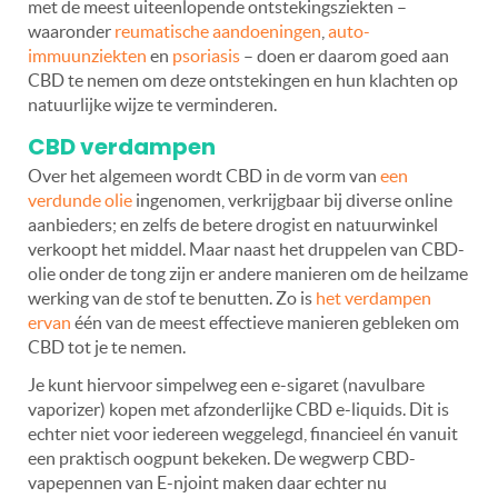
met de meest uiteenlopende ontstekingsziekten –
waaronder
reumatische aandoeningen
,
auto-
immuunziekten
en
psoriasis
– doen er daarom goed aan
CBD te nemen om deze ontstekingen en hun klachten op
natuurlijke wijze te verminderen.
CBD verdampen
Over het algemeen wordt CBD in de vorm van
een
verdunde olie
ingenomen, verkrijgbaar bij diverse online
aanbieders; en zelfs de betere drogist en natuurwinkel
verkoopt het middel. Maar naast het druppelen van CBD-
olie onder de tong zijn er andere manieren om de heilzame
werking van de stof te benutten. Zo is
het verdampen
ervan
één van de meest effectieve manieren gebleken om
CBD tot je te nemen.
Je kunt hiervoor simpelweg een e-sigaret (navulbare
vaporizer) kopen met afzonderlijke CBD e-liquids. Dit is
echter niet voor iedereen weggelegd, financieel én vanuit
een praktisch oogpunt bekeken. De wegwerp CBD-
vapepennen van E-njoint maken daar echter nu