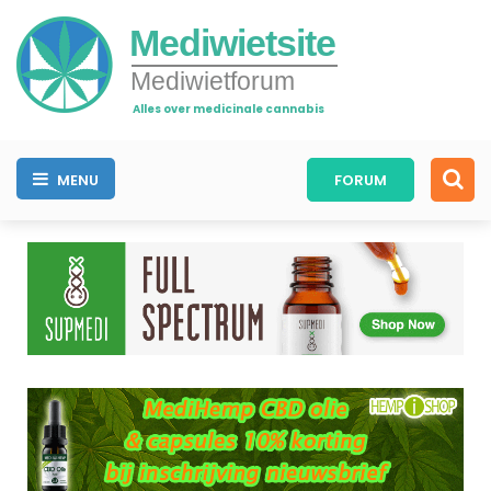
Mediwietsite
Mediwietforum
Alles over medicinale cannabis
MENU
FORUM