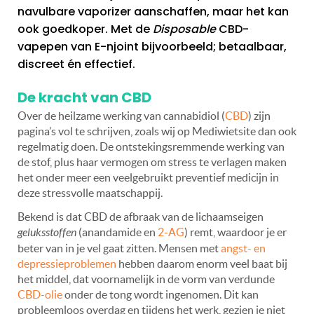
navulbare vaporizer aanschaffen, maar het kan
ook goedkoper. Met de
Disposable
CBD-
vapepen van E-njoint bijvoorbeeld; betaalbaar,
discreet én effectief.
De kracht van CBD
Over de heilzame werking van cannabidiol (
CBD
) zijn
pagina’s vol te schrijven, zoals wij op Mediwietsite dan ook
regelmatig doen. De ontstekingsremmende werking van
de stof, plus haar vermogen om stress te verlagen maken
het onder meer een veelgebruikt preventief medicijn in
deze stressvolle maatschappij.
Bekend is dat CBD de afbraak van de lichaamseigen
geluksstoffen
(anandamide en
2-AG
) remt, waardoor je er
beter van in je vel gaat zitten. Mensen met
angst- en
depressieproblemen
hebben daarom enorm veel baat bij
het middel, dat voornamelijk in de vorm van verdunde
CBD-olie
onder de tong wordt ingenomen. Dit kan
probleemloos overdag en tijdens het werk, gezien je niet