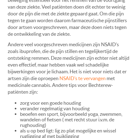
beweging essentieel voor het remmen van de voortgang
van deze ziekte. Veel patiënten doen dit echter te weinig
door de pijn die met de ziekte gepaard gaat. Om die pijn
tegen te gaan worden daarom farmaceutische pijnstillers
door artsen voorgeschreven, maar deze doen niets tegen
de ontwikkeling van de ziekte.
Andere veel voorgeschreven medicijnen zijn NSAID’s
zoals ibuprofen, die de pijn stillen en tegelijkertijd de
ontsteking remmen. Deze medicijnen zijn echter niet altijd
even effectief, maar hebben vaak wel schadelijke
bijwerkingen voor je lichaam. Het is niet voor niets dat er
artsen zijn die oproepen
NSAID’s te vervangen
met
medicinale cannabis. Andere tips voor Bechterew-
patiënten zijn:
zorg voor een goede houding
verander regelmatig van houding
beoefen een sport, bijvoorbeeld yoga, zwemmen,
wandelen of fietsen ( met recht stuur i.v.m. de
rughouding)
als u op bed ligt: lig zo plat mogelijke en wissel
rugligging af met buikligging