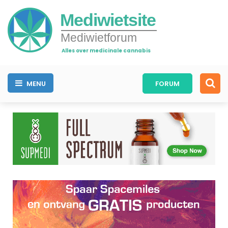
Mediwietsite
Mediwietforum
Alles over medicinale cannabis
MENU
FORUM