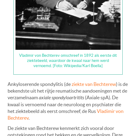
Vladimir von Bechterev omschreef in 1892 als eerste dit
ziektebeeld, waardoor de kwaal naar hem werd
vernoemd. [Foto: Wikipedia/Karl Boella]
Ankyloserende spondylitis (de
ziekte van Bechterew
) is de
bekendste uit het rijtje reumatische aandoeningen met de
verzamelnaam
axiale spondyloartritits
(Axiale spA). De
kwaal is vernoemd naar de neuroloog en psychiater die
het ziektebeeld als eerst omschreef, de Rus
Vladimir von
Bechterev
.
De ziekte van Bechterew kenmerkt zich vooral door
ontstekingen rond het bekken en de wervelkolom. Deze