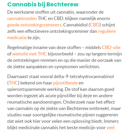
Cannabis bij Bechterew
De werkzame stoffen uit cannabis, waaronder de
cannabinoïden
THC en CBD, blijken namelijk enorm
goede ontstekingsremmers
. Cannabidiol (
CBD
) schijnt
zelfs een effectievere ontstekingsremmer dan
reguliere
medicatie
te zijn.
Regelmatige inname van deze stoffen – middels
CBD-olie
of
wietolie met THC
bijvoorbeeld – zou op langere termijn
de ontstekingen remmen en op die manier de oorzaak van
de ziekte aanpakken en symptomen verlichten.
Daarnaast staat vooral delta-9-tetrahydrocannabinol
(
THC
) bekend om haar
pijnstillende
en
spierontspannende werking. De stof kan daarom goed
worden ingezet als acute pijnstiller bij deze en andere
reumatische aandoeningen. Onderzoek naar het effect
van cannabis op de ziekte van Bechterew ontbreekt, maar
studies naar soortgelijke reumatische pijnen suggereren
dat wiet ook hier voor velen een oplossing biedt. Immers
blijkt medicinale cannabis het beste medicijn voor
veel