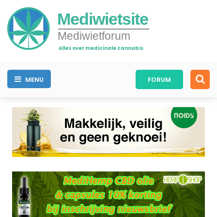
Mediwietsite
Mediwietforum
Alles over medicinale cannabis
MENU
FORUM