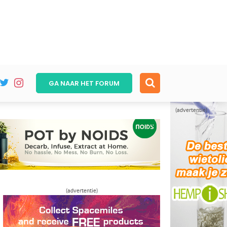
GA NAAR HET
FORUM
(advertentie)
(advertentie)