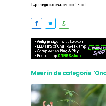
[Openingsfoto: shutterstock/fizkes]
Meer in de categorie "On