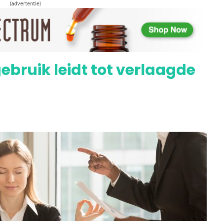
ndert kans op diabetes en overgewicht
(advertentie)
ebruik leidt tot verlaagde