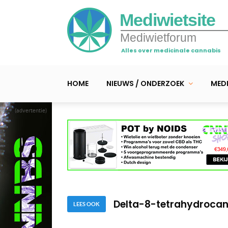
Mediwietsite
Mediwietforum
Alles over medicinale cannabis
HOME
NIEUWS / ONDERZOEK
MEDI
(advertentie)
CBD-creme tegen acne 
Cannabisgebruik vermi
Delta-8-tetrahydrocann
LEES OOK
CBD-creme tegen acne 