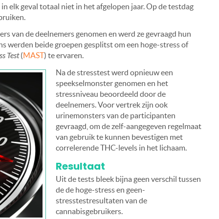
n elk geval totaal niet in het afgelopen jaar. Op de testdag
bruiken.
ters van de deelnemers genomen en werd ze gevraagd hun
ns werden beide groepen gesplitst om een hoge-stress of
ss Test
(
MAST
) te ervaren.
Na de stresstest werd opnieuw een
speekselmonster genomen en het
stressniveau beoordeeld door de
deelnemers. Voor vertrek zijn ook
urinemonsters van de participanten
gevraagd, om de zelf-aangegeven regelmaat
van gebruik te kunnen bevestigen met
correlerende THC-levels in het lichaam.
Resultaat
Uit de tests bleek bijna geen verschil tussen
de de hoge-stress en geen-
stresstestresultaten van de
cannabisgebruikers.