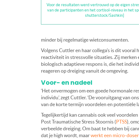
Voor de resultaten werd vertrouwd op de eigen stre
van de participanten en het cortisol-niveau in het sp
shutterstock/Sashkin]
minder bij regelmatige wietconsumenten.
Volgens Cuttler en haar collega’s is dit vooral
reactiviteit in stressvolle situaties. Zij merke
biologisch adaptieve respons is, die het indivi
reageren op dreiging vanuit de omgeving.
Voor- en nadeel
‘Het onvermogen om een goede hormonale respo
individu’, zegt Cuttler. ‘De vooruitgang van on
van de korte termijn voordelen en potentiële 
Tegelijkertijd kan cannabis ook veel voordele
Post Traumatische Stress Stoornis (
PTSS
), om
verbeelde dreiging. Om baat te hebben bij cann
dat je high wordt, maar
werkt een micro-doser