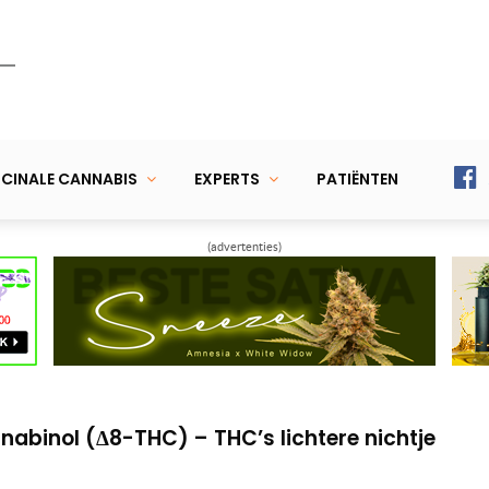
CINALE CANNABIS
EXPERTS
PATIËNTEN
(advertenties)
– de ultieme oplossing?
ndert kans op diabetes en overgewicht
abinol (Δ8-THC) – THC’s lichtere nichtje
– de ultieme oplossing?