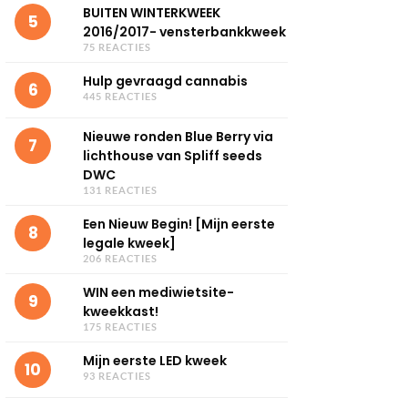
BUITEN WINTERKWEEK
5
2016/2017- vensterbankkweek
75 REACTIES
Hulp gevraagd cannabis
6
445 REACTIES
Nieuwe ronden Blue Berry via
7
lichthouse van Spliff seeds
DWC
131 REACTIES
Een Nieuw Begin! [Mijn eerste
8
legale kweek]
206 REACTIES
WIN een mediwietsite-
9
kweekkast!
175 REACTIES
Mijn eerste LED kweek
10
93 REACTIES