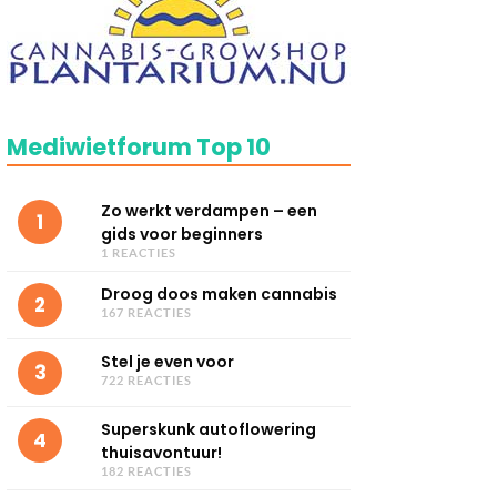
Mediwietforum Top 10
Zo werkt verdampen – een
1
gids voor beginners
1 REACTIES
Droog doos maken cannabis
2
167 REACTIES
Stel je even voor
3
722 REACTIES
Superskunk autoflowering
4
thuisavontuur!
182 REACTIES