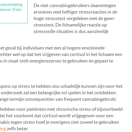
ssbeoordeling
De niet-cannabisgebruikers daarentegen
eeksel. [Foto:
ervoeren veel heftiger stressreacties in de
hoge-stresstest vergeleken met de geen-
stresstest. De lichamelijke reactie op
stressvolle situaties is dus aanzienlijk
 het geval bij individuen met een al hogere emotionele
n echter wel op dat het vrijgeven van cortisol in het lichaam een
du in staat stelt energiereserves te gebruiken en gepast te
ns op stress te hebben zou schadelijk kunnen zijn voor het
s onderzoek zal een belangrijke rol spelen in het ontdekken
lange termijn consequenties van frequent cannabisgebruik.’
n hebben voor patiënten met chronische stress of bijvoorbeeld
dat het voorkomt dat cortisol wordt vrijgegeven voor een
abis tegen stress hoef je overigens niet zoveel te gebruiken
ing
zelfs beter.