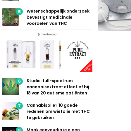
Wetenschappelijk onderzoek
5
bevestigt medicinale
voordelen van THC
(advertentie)
Studie: full-spectrum
6
cannabisextract effectief bij
18 van 20 autisme patiënten
Cannabisolie? 10 goede
7
redenen om wietolie met THC
te gebruiken
Maak eenvoudig je eigen
8