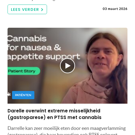
LEES VERDER
03 maart 2026
PATIËNTEN
Darelle overwint extreme misselijkheid
(gastroparese) en PTSS met cannabis
Darrelle kan zeer moeilijk eten door een maagverlamming
(gastroparese), die haar bovendien ook PTSS oplevert.