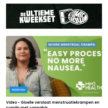
PATIËNTEN
Video • Giselle verslaat menstruatiekrampen en
rugpijn met cannabis