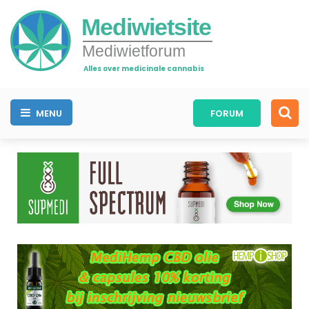
Mediwietsite
Mediwietforum
Alles over medicinale cannabis
MENU
FORUM