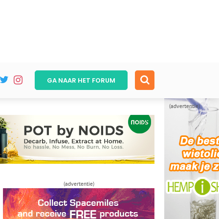
GA NAAR HET
FORUM
(advertentie)
(advertentie)