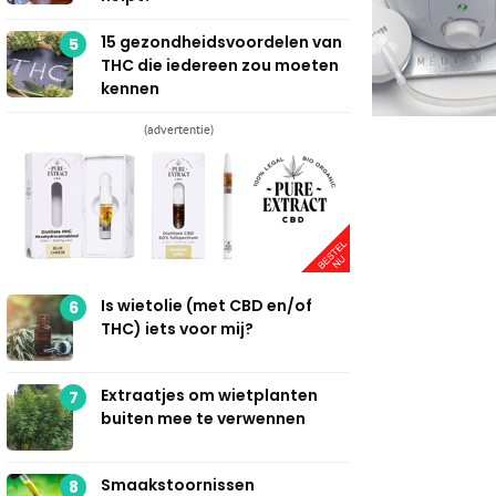
15 gezondheidsvoordelen van
5
THC die iedereen zou moeten
kennen
(advertentie)
Is wietolie (met CBD en/of
6
THC) iets voor mij?
Extraatjes om wietplanten
7
buiten mee te verwennen
Smaakstoornissen
8