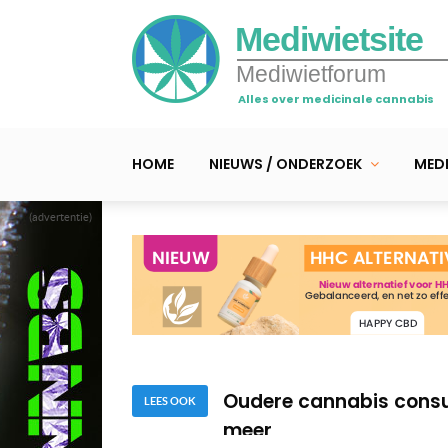
Mediwietsite
Mediwietforum
Alles over medicinale cannabis
HOME
NIEUWS / ONDERZOEK
MEDI
(advertentie)
Slachtoffers geweld en 
vaporizer
Britse ADHD’ers aan de 
Oudere cannabis consu
meer
LEES OOK
Slachtoffers geweld en 
vaporizer