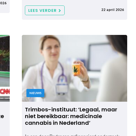
2026
LEES VERDER
22 april 2026
NIEUWS
t
Trimbos-instituut: ‘Legaal, maar
ze
niet bereikbaar: medicinale
cannabis in Nederland’