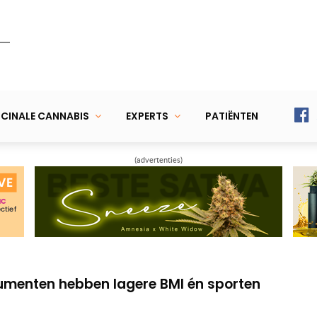
CINALE CANNABIS
EXPERTS
PATIËNTEN
(advertenties)
terrorisme Israël krijgen gratis wiet +
‘cannabis zelfmedicatie’ door falen...
menten hebben lagere BMI én sporten
terrorisme Israël krijgen gratis wiet +