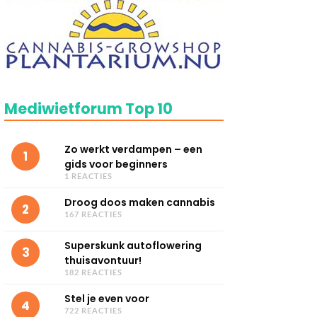
Mediwietforum Top 10
Zo werkt verdampen – een
1
gids voor beginners
1 REACTIES
Droog doos maken cannabis
2
167 REACTIES
Superskunk autoflowering
3
thuisavontuur!
182 REACTIES
Stel je even voor
4
722 REACTIES