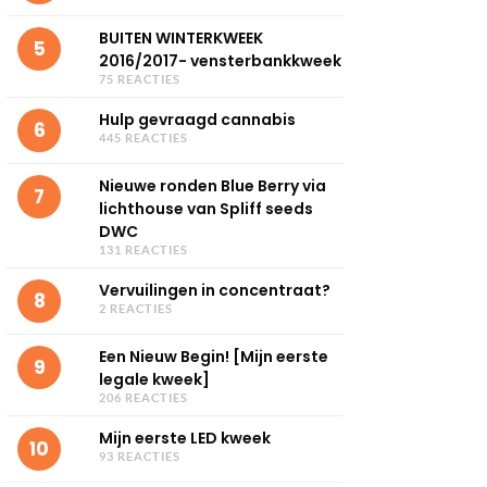
BUITEN WINTERKWEEK
5
2016/2017- vensterbankkweek
75 REACTIES
Hulp gevraagd cannabis
6
445 REACTIES
Nieuwe ronden Blue Berry via
7
lichthouse van Spliff seeds
DWC
131 REACTIES
Vervuilingen in concentraat?
8
2 REACTIES
Een Nieuw Begin! [Mijn eerste
9
legale kweek]
206 REACTIES
Mijn eerste LED kweek
10
93 REACTIES