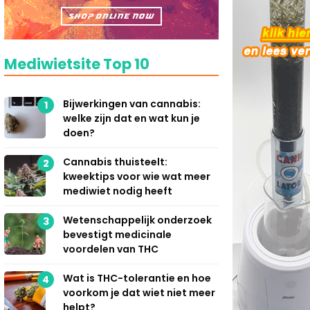
Mediwietsite Top 10
Bijwerkingen van cannabis:
1
welke zijn dat en wat kun je
doen?
Cannabis thuisteelt:
2
kweektips voor wie wat meer
mediwiet nodig heeft
Wetenschappelijk onderzoek
3
bevestigt medicinale
voordelen van THC
Wat is THC-tolerantie en hoe
4
voorkom je dat wiet niet meer
helpt?