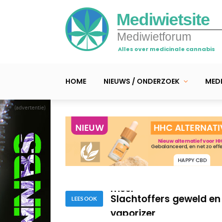
Mediwietsite
Mediwietforum
Alles over medicinale cannabis
HOME
NIEUWS / ONDERZOEK
MEDI
(advertentie)
Is de strobloem – vol 
cannabisplant?
Oudere cannabis consu
meer
Slachtoffers geweld en 
vaporizer
Is de strobloem – vol 
LEES OOK
cannabisplant?