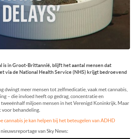
 is in Groot-Brittannië, blijft het aantal mensen dat
t via de National Health Service (NHS) krijgt bedroevend
 dwingt meer mensen tot zelfmedicatie, vaak met cannabis,
ing – die invloed heeft op gedrag, concentratie en
n tweeënhalf miljoen mensen in het Verenigd Koninkrijk. Maar
t voor behandeling.
e cannabis je kan helpen bij het beteugelen van ADHD
te nieuwsreportage van Sky News: