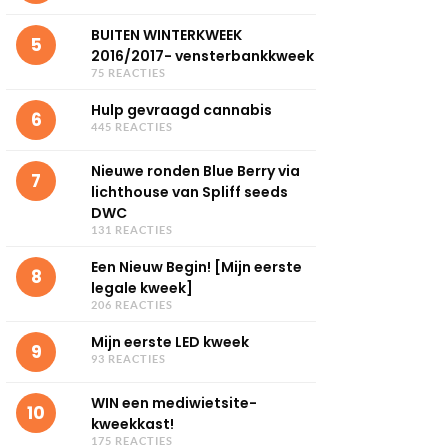
BUITEN WINTERKWEEK
5
2016/2017- vensterbankkweek
75 REACTIES
Hulp gevraagd cannabis
6
445 REACTIES
Nieuwe ronden Blue Berry via
7
lichthouse van Spliff seeds
DWC
131 REACTIES
Een Nieuw Begin! [Mijn eerste
8
legale kweek]
206 REACTIES
Mijn eerste LED kweek
9
93 REACTIES
WIN een mediwietsite-
10
kweekkast!
175 REACTIES