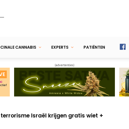
CINALE CANNABIS
EXPERTS
PATIËNTEN
(advertenties)
met cannabinoïden – de nieuwe
menten hebben lagere BMI én sporten
terrorisme Israël krijgen gratis wiet +
met cannabinoïden – de nieuwe