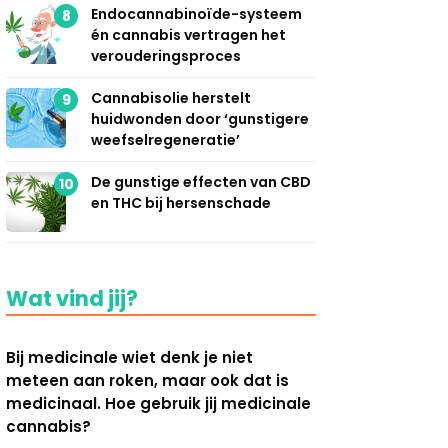
Endocannabinoïde-systeem
8
én cannabis vertragen het
verouderingsproces
Cannabisolie herstelt
9
huidwonden door ‘gunstigere
weefselregeneratie’
De gunstige effecten van CBD
10
en THC bij hersenschade
Wat vind jij?
Bij medicinale wiet denk je niet
meteen aan roken, maar ook dat is
medicinaal. Hoe gebruik jij medicinale
cannabis?