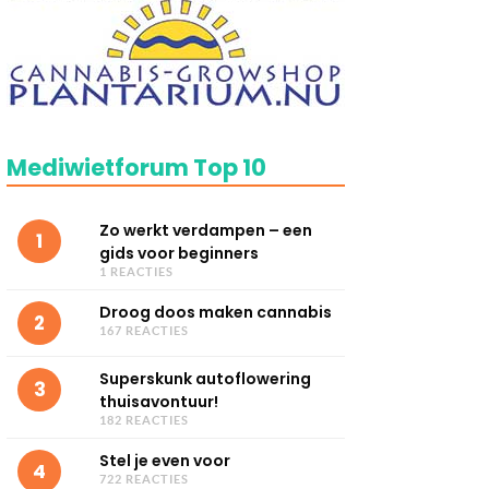
Mediwietforum Top 10
Zo werkt verdampen – een
1
gids voor beginners
1 REACTIES
Droog doos maken cannabis
2
167 REACTIES
Superskunk autoflowering
3
thuisavontuur!
182 REACTIES
Stel je even voor
4
722 REACTIES