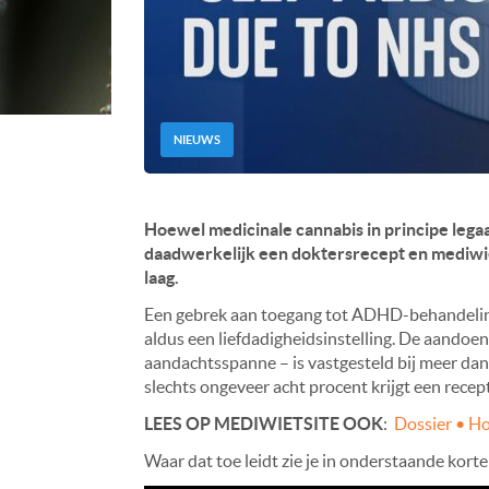
NIEUWS
Hoewel medicinale cannabis in principe legaal
daadwerkelijk een doktersrecept en mediwie
laag.
Een gebrek aan toegang tot ADHD-behandeling
aldus een liefdadigheidsinstelling. De aandoen
aandachtsspanne – is vastgesteld bij meer da
slechts ongeveer acht procent krijgt een recep
LEES OP MEDIWIETSITE OOK
:
Dossier • Ho
Waar dat toe leidt zie je in onderstaande kor