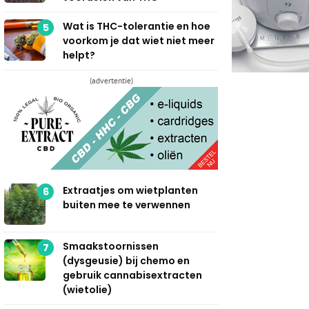
Wat is THC-tolerantie en hoe
5
voorkom je dat wiet niet meer
helpt?
(advertentie)
Extraatjes om wietplanten
6
buiten mee te verwennen
Smaakstoornissen
7
(dysgeusie) bij chemo en
gebruik cannabisextracten
(wietolie)