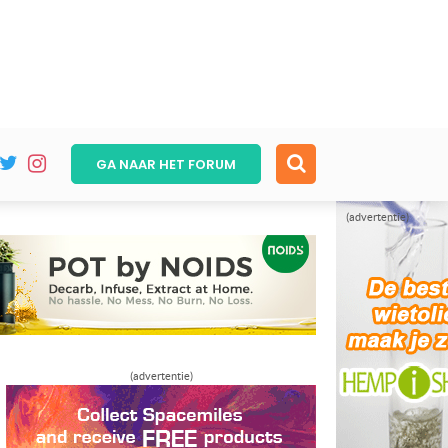
GA NAAR HET
FORUM
(advertentie)
(advertentie)