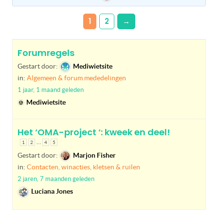
1
2
→
Forumregels
Gestart door:
Mediwietsite
in:
Algemeen & forum mededelingen
1 jaar, 1 maand geleden
Mediwietsite
Het ‘OMA-project ‘: kweek en deel!
…
1
2
4
5
Gestart door:
Marjon Fisher
in:
Contacten, winacties, kletsen & ruilen
2 jaren, 7 maanden geleden
Luciana Jones