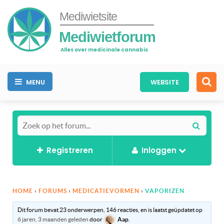
Mediwietsite
Mediwietforum
Alles over medicinale cannabis
MENU
WEBSITE
Registreren
Inloggen
HOME
›
FORUMS
›
MEDICATIEVORMEN
›
VAPORIZEN
Dit forum bevat 23 onderwerpen, 146 reacties, en is laatst geüpdatet op
6 jaren, 3 maanden geleden
door
Aap
.