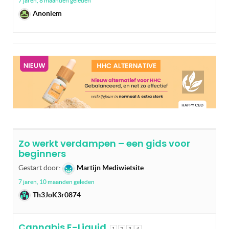
7 jaren, 8 maanden geleden
Anoniem
Zo werkt verdampen – een gids voor
beginners
Gestart door:
Martijn Mediwietsite
7 jaren, 10 maanden geleden
Th3JoK3r0874
Cannabis E-Liquid
1
2
3
4