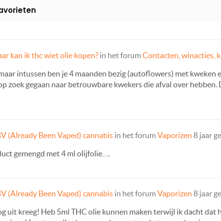
avorieten
ar kan ik thc wiet olie kopen?
in het forum
Contacten, winacties, k
 maar intussen ben je 4 maanden bezig (autoflowers) met kweken en
n op zoek gegaan naar betrouwbare kwekers die afval over hebben.
V (Already Been Vaped) cannabis
in het forum
Vaporizen
8 jaar g
duct gemengd met 4 ml olijfolie….
V (Already Been Vaped) cannabis
in het forum
Vaporizen
8 jaar g
g uit kreeg! Heb 5ml THC olie kunnen maken terwijl ik dacht dat h