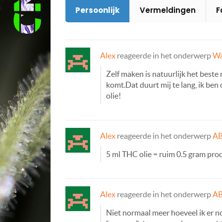
Persoonlijk
Vermeldingen
F
Alex
reageerde in het onderwerp
Wa
Zelf maken is natuurlijk het beste
komt.Dat duurt mij te lang, ik be
olie!
Alex
reageerde in het onderwerp
AB
5 ml THC olie = ruim 0.5 gram pro
Alex
reageerde in het onderwerp
AB
Niet normaal meer hoeveel ik er no