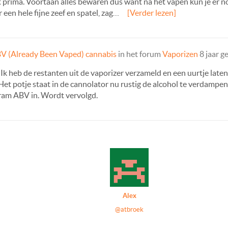
prima. Voortaan alles bewaren dus want na het vapen kun je er n
een hele fijne zeef en spatel, zag…
[Verder lezen]
V (Already Been Vaped) cannabis
in het forum
Vaporizen
8 jaar g
 Ik heb de restanten uit de vaporizer verzameld en een uurtje late
Het potje staat in de cannolator nu rustig de alcohol te verdampen
gram ABV in. Wordt vervolgd.
Alex
@atbroek