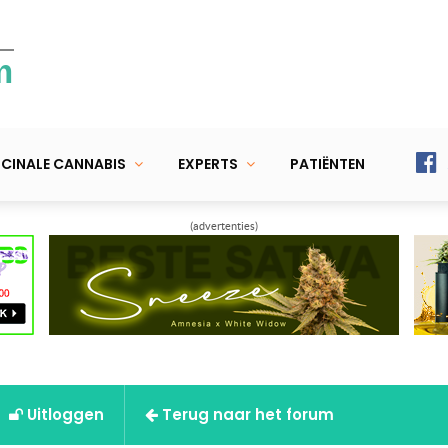
m
CINALE CANNABIS
EXPERTS
PATIËNTEN
(advertenties)
Uitloggen
Terug naar het forum