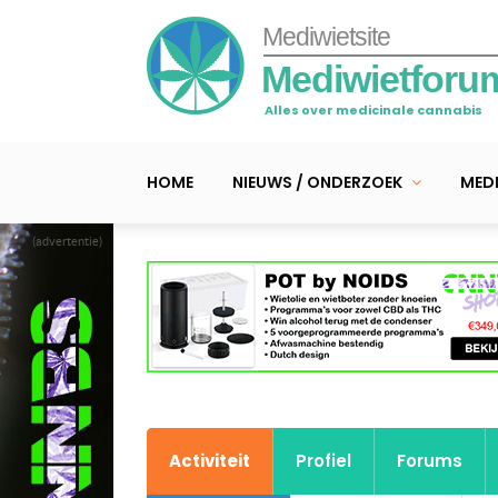
Mediwietsite
Mediwietforu
Alles over medicinale cannabis
HOME
NIEUWS / ONDERZOEK
MEDI
(advertentie)
Activiteit
Profiel
Forums