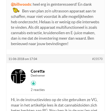
@billwoods
: heel erg in geïnteresseerd! En dank
Ben van plan zo’n ultrasoon apparaat aan te
schaffen, maar niet voordat ik alle mogelijkheden
heb onderzocht. Helaas is er weinig op die interwebs
te vinden. Als dit apparaat multifunctioneel is zoals
cannabis extractie, kruidenolien en E-juice maken,
dan is me dat de investering meer dan waard. Ben
benieuwd naar jouw bevindingen!
11-06-2018 om 17:04
#23570
Coretta
Deelnemer
2 reacties
Hi, in de instructievideo op de site gebruiken ze VG,
maar in het artikeltje lees ik dat cannabidoiden zich
beter hechten aan PG. Nou ben ik in de war (en niet