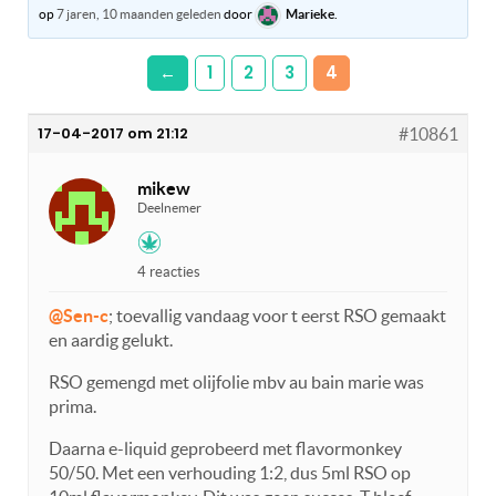
op
7 jaren, 10 maanden geleden
door
Marieke
.
←
1
2
3
4
17-04-2017 om 21:12
#10861
mikew
Deelnemer
4 reacties
@Sen-c
; toevallig vandaag voor t eerst RSO gemaakt
en aardig gelukt.
RSO gemengd met olijfolie mbv au bain marie was
prima.
Daarna e-liquid geprobeerd met flavormonkey
50/50. Met een verhouding 1:2, dus 5ml RSO op