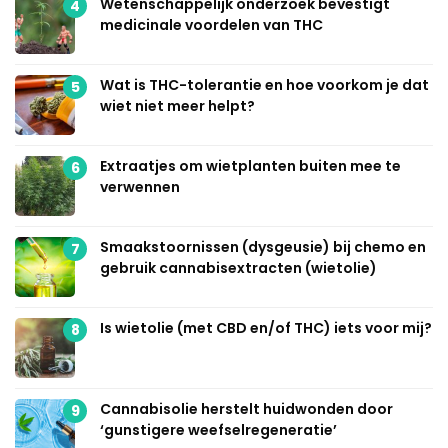
Wetenschappelijk onderzoek bevestigt
4
medicinale voordelen van THC
Wat is THC-tolerantie en hoe voorkom je dat
5
wiet niet meer helpt?
Extraatjes om wietplanten buiten mee te
6
verwennen
Smaakstoornissen (dysgeusie) bij chemo en
7
gebruik cannabisextracten (wietolie)
Is wietolie (met CBD en/of THC) iets voor mij?
8
Cannabisolie herstelt huidwonden door
9
‘gunstigere weefselregeneratie’