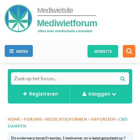
Mediwietsite
Mediwietforum
Alles over medicinale cannabis
MENU
WEBSITE
Registreren
Inloggen
HOME
›
FORUMS
›
MEDICATIEVORMEN
›
VAPORIZEN
›
CBD
DAMPEN
Dit onderwerp bevat 0 reacties, 1 deelnemer, en is laatst geüpdatet op
9