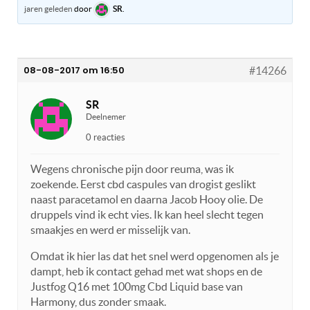
jaren geleden
door
SR
.
08-08-2017 om 16:50
#14266
SR
Deelnemer
0 reacties
Wegens chronische pijn door reuma, was ik
zoekende. Eerst cbd caspules van drogist geslikt
naast paracetamol en daarna Jacob Hooy olie. De
druppels vind ik echt vies. Ik kan heel slecht tegen
smaakjes en werd er misselijk van.
Omdat ik hier las dat het snel werd opgenomen als je
dampt, heb ik contact gehad met wat shops en de
Justfog Q16 met 100mg Cbd Liquid base van
Harmony, dus zonder smaak.