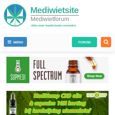
Mediwietsite
Mediwietforum
Alles over medicinale cannabis
MENU
FORUM