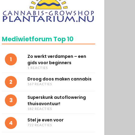
Mediwietforum Top 10
Zo werkt verdampen – een
1
gids voor beginners
1 REACTIES
Droog doos maken cannabis
2
167 REACTIES
Superskunk autoflowering
3
thuisavontuur!
182 REACTIES
Stel je even voor
4
722 REACTIES