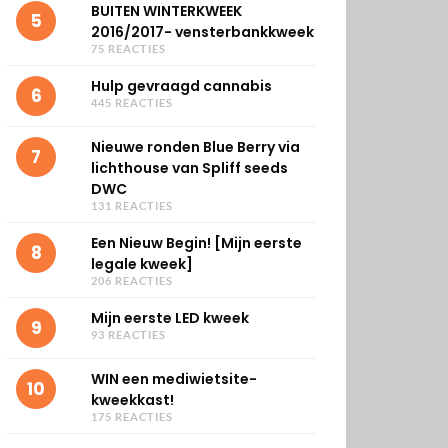
BUITEN WINTERKWEEK
5
2016/2017- vensterbankkweek
75 REACTIES
Hulp gevraagd cannabis
6
445 REACTIES
Nieuwe ronden Blue Berry via
7
lichthouse van Spliff seeds
DWC
131 REACTIES
Een Nieuw Begin! [Mijn eerste
8
legale kweek]
206 REACTIES
Mijn eerste LED kweek
9
93 REACTIES
WIN een mediwietsite-
10
kweekkast!
175 REACTIES