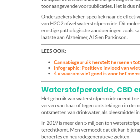
toonaangevende voorpublicaties. Het is dus n
Onderzoekers keken specifiek naar de effectivi
van H2O2 ofwel waterstofperoxide. Dit molec
ernstige pathologische aandoeningen zoals kan
laatste aan Alzheimer, ALS en Parkinson.
LEES OOK:
Cannabisgebruik herstelt hersenen tot
Infographic: Positieve invloed van wie
4 x waarom wiet goed is voor het mense
Waterstofperoxide, CBD e
Het gebruik van waterstofperoxide neemt toe. J
verven van haar of tegen ontstekingen in de 
ontsmetten van drinkwater, als bleekmiddel in
In 2019 is meer dan 5 miljoen ton waterstofp
terechtkomt. Men vermoedt dat dit kan bijdra
beroertes en neurodegeneratieve ziekten.