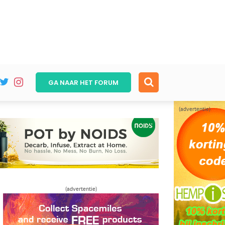
GA NAAR HET
FORUM
(advertentie)
(advertentie)