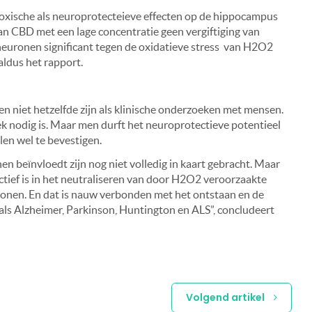
oxische als neuroprotecteieve effecten op de hippocampus
an CBD met een lage concentratie geen vergiftiging van
neuronen significant tegen de oxidatieve stress van H2O2
aldus het rapport.
en niet hetzelfde zijn als klinische onderzoeken met mensen.
 nodig is. Maar men durft het neuroprotectieve potentieel
en wel te bevestigen.
 beïnvloedt zijn nog niet volledig in kaart gebracht. Maar
ctief is in het neutraliseren van door H2O2 veroorzaakte
onen. En dat is nauw verbonden met het ontstaan en de
als Alzheimer, Parkinson, Huntington en ALS”, concludeert
Volgend artikel