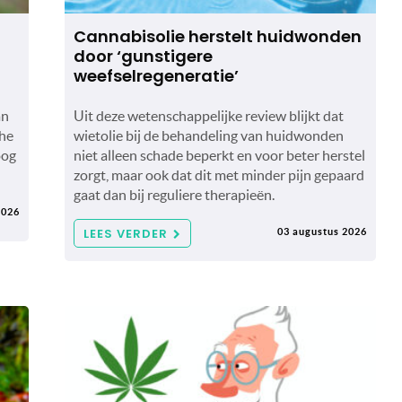
Cannabisolie herstelt huidwonden
door ‘gunstigere
weefselregeneratie’
an
Uit deze wetenschappelijke review blijkt dat
che
wietolie bij de behandeling van huidwonden
oog
niet alleen schade beperkt en voor beter herstel
zorgt, maar ook dat dit met minder pijn gepaard
gaat dan bij reguliere therapieën.
2026
LEES VERDER
03 augustus 2026