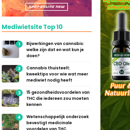
Mediwietsite Top 10
Bijwerkingen van cannabis:
1
welke zijn dat en wat kun je
doen?
Cannabis thuisteelt:
2
kweektips voor wie wat meer
mediwiet nodig heeft
15 gezondheidsvoordelen van
3
THC die iedereen zou moeten
kennen
Wetenschappelijk onderzoek
4
bevestigt medicinale
voordelen van THC