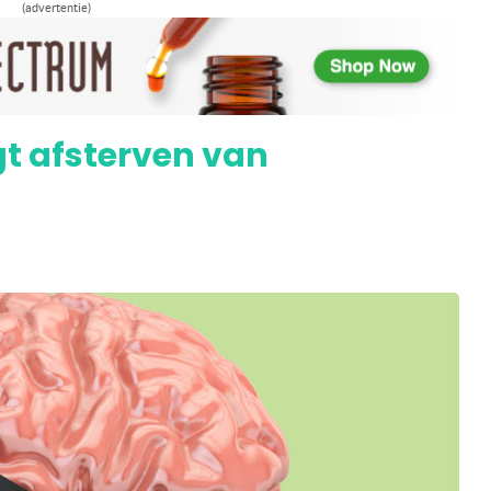
(advertentie)
ankzij interactie terpenen en
gt afsterven van