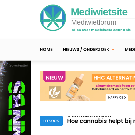
Mediwietsite
Mediwietforum
Alles over medicinale cannabis
HOME
NIEUWS / ONDERZOEK
MEDI
(advertentie)
Onderzoek: specifieke
doden
Nieuwe behandelingen d
cannabinoïden
Hoe cannabis helpt bij 
LEES OOK
Onderzoek: specifieke