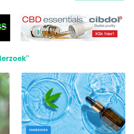
derzoek"
ONDERZOEK