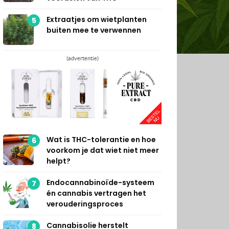
Extraatjes om wietplanten
5
buiten mee te verwennen
(advertentie)
Wat is THC-tolerantie en hoe
6
voorkom je dat wiet niet meer
helpt?
Endocannabinoïde-systeem
7
én cannabis vertragen het
verouderingsproces
Cannabisolie herstelt
8