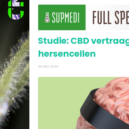
doden
Nieuwe behandelingen d
cannabinoïden
Studie: CBD vertraa
hersencellen
30 MEI 2024