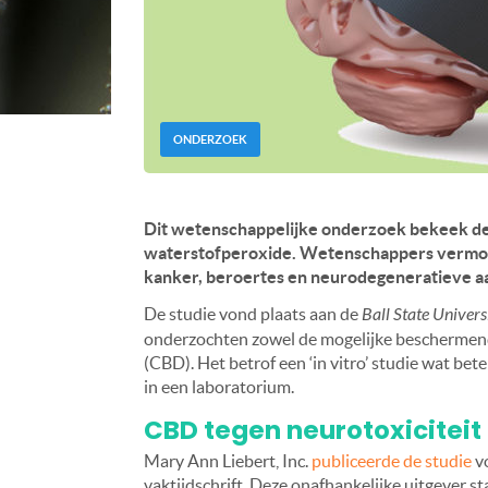
ONDERZOEK
Dit wetenschappelijke onderzoek bekeek de 
waterstofperoxide. Wetenschappers vermoede
kanker, beroertes en neurodegeneratieve 
De studie vond plaats aan de
Ball State Univers
onderzochten zowel de mogelijke beschermend
(CBD). Het betrof een ‘in vitro’ studie wat be
in een laboratorium.
CBD tegen neurotoxiciteit
Mary Ann Liebert, Inc.
publiceerde de studie
v
vaktijdschrift. Deze onafhankelijke uitgever 