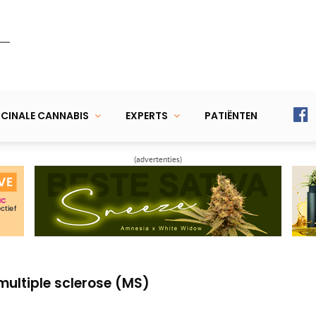
CINALE CANNABIS
EXPERTS
PATIËNTEN
(advertenties)
 cannabisverbindingen kunnen kanker
ankzij interactie terpenen en
multiple sclerose (MS)
 cannabisverbindingen kunnen kanker