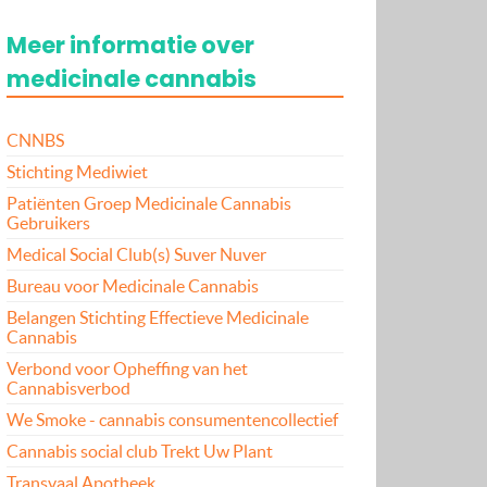
Meer informatie over
medicinale cannabis
CNNBS
Stichting Mediwiet
Patiënten Groep Medicinale Cannabis
Gebruikers
Medical Social Club(s) Suver Nuver
Bureau voor Medicinale Cannabis
Belangen Stichting Effectieve Medicinale
Cannabis
Verbond voor Opheffing van het
Cannabisverbod
We Smoke - cannabis consumentencollectief
Cannabis social club Trekt Uw Plant
Transvaal Apotheek