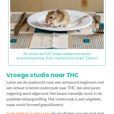
De muizen die THC kregen hadden een betere
levensverwachting. [Foto: shutterstock/Sergey Zaykov]
Vroege studie naar THC
Laten we de zoektocht naar een antwoord beginnen met
een ietwat vreemd onderzoek naar THC dat eind jaren
negentig werd afgerond. Het kwam namelijk nooit in de
publieke belangstelling. Het onderzoek is wel uitgelekt,
maar nooit formeel gepubliceerd.
In de gelekte studie staan
de resultaten van een test met