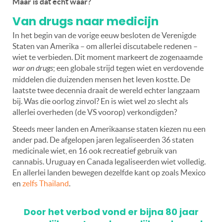
Maar is dat echt waar?
Van drugs naar medicijn
In het begin van de vorige eeuw besloten de Verenigde
Staten van Amerika – om allerlei discutabele redenen –
wiet te verbieden. Dit moment markeert de zogenaamde
war on drugs
; een globale strijd tegen wiet en verdovende
middelen die duizenden mensen het leven kostte. De
laatste twee decennia draait de wereld echter langzaam
bij. Was die oorlog zinvol? En is wiet wel zo slecht als
allerlei overheden (de VS voorop) verkondigden?
Steeds meer landen en Amerikaanse staten kiezen nu een
ander pad. De afgelopen jaren legaliseerden 36 staten
medicinale wiet, en 16 ook recreatief gebruik van
cannabis. Uruguay en Canada legaliseerden wiet volledig.
En allerlei landen bewegen dezelfde kant op zoals Mexico
en
zelfs Thailand
.
Door het verbod vond er bijna 80 jaar