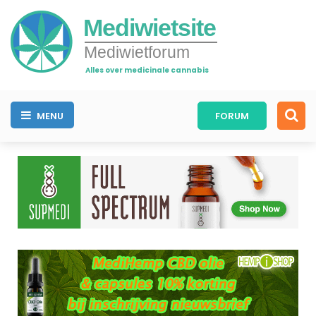
Mediwietsite
Mediwietforum
Alles over medicinale cannabis
MENU
FORUM