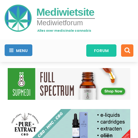
Mediwietsite
Mediwietforum
Alles over medicinale cannabis
MENU
FORUM