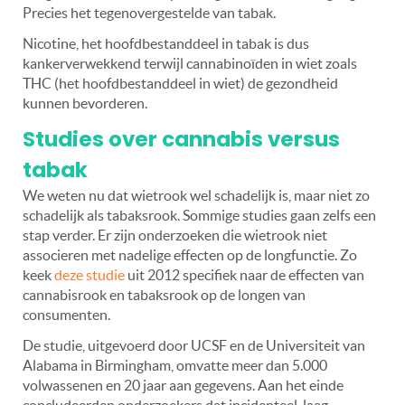
Precies het tegenovergestelde van tabak.
Nicotine, het hoofdbestanddeel in tabak is dus
kankerverwekkend terwijl cannabinoïden in wiet zoals
THC (het hoofdbestanddeel in wiet) de gezondheid
kunnen bevorderen.
Studies over cannabis versus
tabak
We weten nu dat wietrook wel schadelijk is, maar niet zo
schadelijk als tabaksrook. Sommige studies gaan zelfs een
stap verder. Er zijn onderzoeken die wietrook niet
associeren met nadelige effecten op de longfunctie. Zo
keek
deze studie
uit 2012 specifiek naar de effecten van
cannabisrook en tabaksrook op de longen van
consumenten.
De studie, uitgevoerd door UCSF en de Universiteit van
Alabama in Birmingham, omvatte meer dan 5.000
volwassenen en 20 jaar aan gegevens. Aan het einde
concludeerden onderzoekers dat incidenteel, laag