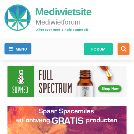
Mediwietsite
Mediwietforum
Alles over medicinale cannabis
MENU
FORUM