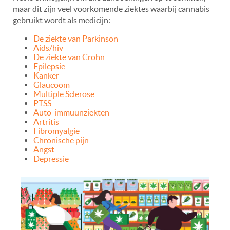
maar dit zijn veel voorkomende ziektes waarbij cannabis
gebruikt wordt als medicijn:
De ziekte van
Parkinson
A
ids/hiv
D
e ziekte van Crohn
E
pilepsie
K
anker
G
laucoom
M
ultiple Sclerose
P
TSS
A
uto-immuunziekten
A
rtritis
F
ibromyalgie
C
hronische pijn
A
ngst
D
epressie