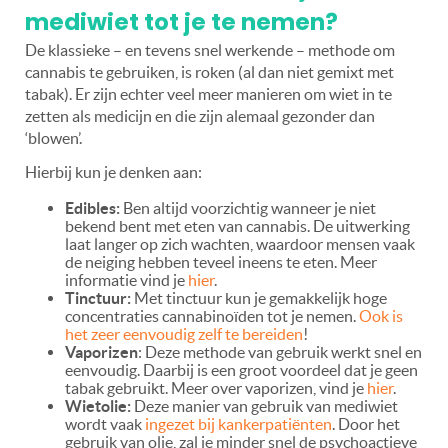
mediwiet tot je te nemen?
De klassieke – en tevens snel werkende – methode om
cannabis te gebruiken, is roken (al dan niet gemixt met
tabak). Er zijn echter veel meer manieren om wiet in te
zetten als medicijn en die zijn alemaal gezonder dan
‘blowen’.
Hierbij kun je denken aan:
Edibles:
Ben altijd voorzichtig wanneer je niet
bekend bent met eten van cannabis. De uitwerking
laat langer op zich wachten, waardoor mensen vaak
de neiging hebben teveel ineens te eten. Meer
informatie vind je
hier
.
T
inctuur:
Met tinctuur kun je gemakkelijk hoge
concentraties cannabinoïden tot je nemen.
Ook is
het zeer eenvoudig zelf te bereiden
!
Vaporizen
: Deze methode van gebruik werkt snel en
eenvoudig. Daarbij is een groot voordeel dat je geen
tabak gebruikt. Meer over vaporizen, vind je
hier
.
Wietolie:
Deze manier van gebruik van mediwiet
wordt vaak
ingezet bij kankerpatiënten
. Door het
gebruik van olie, zal je minder snel de psychoactieve