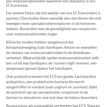
aan endocannabinoïden waardoor een disbalans in ons
ECS ontstaat.
Een andere factor die het welzijn van ons ECS bevordert is
sporten. Dierstudies laten namelijk zien dat dieren die veel
bewegen meer cannabinoïdereceptoren in de hersenen
hebben. Bovendien was de gevoeligheid van receptoren
voor endocannabinoïden hoger.
Klinische studies hebben aangetoond dat
lichaamsbeweging zoals hardlopen, fietsen en wandelen
de niveaus van endocannabinoïden in de bloedbaan
verbetert. Waarschijnlijk spelen endocannabinoïden zelfs
een rol bij wat hardlopers de ‘runners high’ noemen; een
aangenaam gevoel tijdens het hardlopen.
Ook probiotica komen het ECS ten goede. Lactobacillus
acidophilus, een probiotische bacterie die wordt
aangetroffen in voedsel zoals yoghurt en zuurkool, blijkt
de activiteit van de cannabinoïde-receptoren in de
darmen te stimuleren, wat ook daar de balans bevordert.
Acupunctuur als osteopathie versterken het ECS. Yoga en