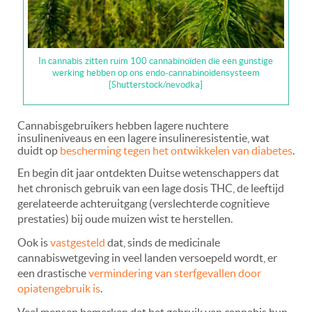
In cannabis zitten ruim 100 cannabinoïden die een gunstige
werking hebben op ons endo-cannabinoïdensysteem
[Shutterstock/nevodka]
Cannabisgebruikers hebben lagere nuchtere
insulineniveaus en een lagere insulineresistentie, wat
duidt op
bescherming tegen het ontwikkelen van diabetes
.
En begin dit jaar ontdekten Duitse wetenschappers dat
het chronisch gebruik van een lage dosis THC, de leeftijd
gerelateerde achteruitgang (verslechterde cognitieve
prestaties) bij oude muizen wist te herstellen.
Ook is
vastgesteld
dat, sinds de medicinale
cannabiswetgeving in veel landen versoepeld wordt, er
een drastische
vermindering van sterfgevallen door
opiatengebruik is
.
Veel mensen bemerken dat het gebruik van cannabis hun