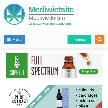
Mediwietsite
Mediwietforum
Alles over medicinale cannabis
MENU
FORUM