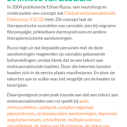
In 2004 publiceerde Ethan Russo, een neuroloog en
onderzoeker een concept dat
Clinical endocannabinoids
Deficiency ( CECD)
heet. Dit concept laat de
therapeutische voordelen van cannabis zien bij migraine,
fibromyalgie, prikkelbare darmsyndroom en andere
therapieresistente aandoeningen.
Russo legt uit dat bepaalde personen met de deze
aandoeningen reageerden op cannabis gebaseerde
behandelingen, omdat bleek dat ze een tekort aan
endocannabinoïde hadden. Door die tekorten konden
kwalen zich in de eerste plaats manifesteren. En door de
tekorten aan te vullen was het mogelijk om de kwalen te
bestrijden.
Daaropvolgend onderzoek toonde aan dat een tekort aan
endocannabinoïden een rol speelt bij
auto-
immuunziekten
,
epilepsie
,
complex regionaal
pijnsyndroom
,
cardiovasculaire aandoeningen
,
depressie
,
angststoornissen
,
schizofrenie
,
multiple sclerose
,
misselijkheid
,
de ziekte van Huntington
,
de ziekte van