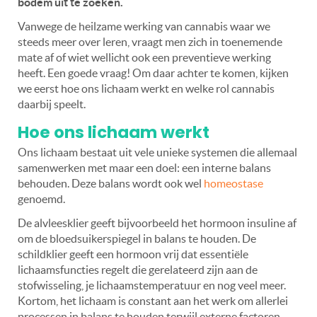
bodem uit te zoeken.
Vanwege de heilzame werking van cannabis waar we
steeds meer over leren, vraagt men zich in toenemende
mate af of wiet wellicht ook een preventieve werking
heeft. Een goede vraag! Om daar achter te komen, kijken
we eerst hoe ons lichaam werkt en welke rol cannabis
daarbij speelt.
Hoe ons lichaam werkt
Ons lichaam bestaat uit vele unieke systemen die allemaal
samenwerken met maar een doel: een interne balans
behouden. Deze balans wordt ook wel
homeostase
genoemd.
De alvleesklier geeft bijvoorbeeld het hormoon insuline af
om de bloedsuikerspiegel in balans te houden. De
schildklier geeft een hormoon vrij dat essentiële
lichaamsfuncties regelt die gerelateerd zijn aan de
stofwisseling, je lichaamstemperatuur en nog veel meer.
Kortom, het lichaam is constant aan het werk om allerlei
processen in balans te houden terwijl externe factoren