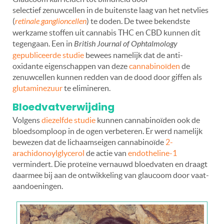
selectief zenuwcellen in de buitenste laag van het netvlies
(
retinale ganglioncellen
) te doden. De twee bekendste
werkzame stoffen uit cannabis THC en CBD kunnen dit
tegengaan. Een in
British Journal of Ophtalmology
gepubliceerde studie
bewees namelijk dat de anti-
oxidante eigenschappen van deze
cannabinoïden
de
zenuwcellen kunnen redden van de dood door giffen als
glutaminezuur
te elimineren.
Bloedvatverwijding
Volgens
diezelfde studie
kunnen cannabinoïden ook de
bloedsomploop in de ogen verbeteren. Er werd namelijk
bewezen dat de lichaamseigen cannabinoïde
2-
arachidonoylglycerol
de actie van
endotheline-1
vermindert. Die proteïne vernauwd bloedvaten en draagt
daarmee bij aan de ontwikkeling van glaucoom door vaat-
aandoeningen.