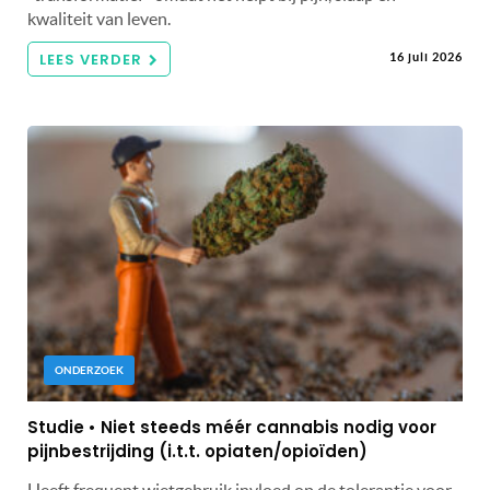
kwaliteit van leven.
LEES VERDER
16 juli 2026
ONDERZOEK
Studie • Niet steeds méér cannabis nodig voor
pijnbestrijding (i.t.t. opiaten/opioïden)
Heeft frequent wietgebruik invloed op de tolerantie voor