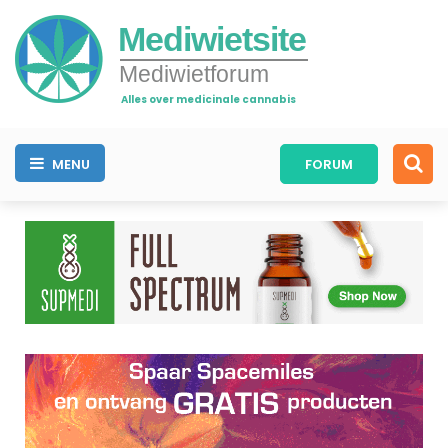
Mediwietsite
Mediwietforum
Alles over medicinale cannabis
MENU
FORUM