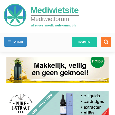
Mediwietsite
Mediwietforum
Alles over medicinale cannabis
MENU
FORUM