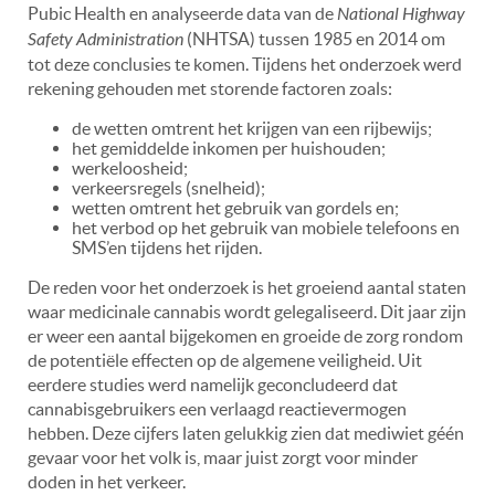
Pubic Health en analyseerde data van de
National Highway
Safety Administration
(NHTSA) tussen 1985 en 2014 om
tot deze conclusies te komen. Tijdens het onderzoek werd
rekening gehouden met storende factoren zoals:
de wetten omtrent het krijgen van een rijbewijs;
het gemiddelde inkomen per huishouden;
werkeloosheid;
verkeersregels (snelheid);
wetten omtrent het gebruik van gordels en;
het verbod op het gebruik van mobiele telefoons en
SMS’en tijdens het rijden.
De reden voor het onderzoek is het groeiend aantal staten
waar medicinale cannabis wordt gelegaliseerd. Dit jaar zijn
er weer een aantal bijgekomen en groeide de zorg rondom
de potentiële effecten op de algemene veiligheid. Uit
eerdere studies werd namelijk geconcludeerd dat
cannabisgebruikers een verlaagd reactievermogen
hebben. Deze cijfers laten gelukkig zien dat mediwiet géén
gevaar voor het volk is, maar juist zorgt voor minder
doden in het verkeer.