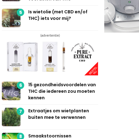
Is wietolie (met CBD en/of
5
THC) iets voor mij?
(advertentie)
15 gezondheidsvoordelen van
6
THC die iedereen zou moeten
kennen
Extraatjes om wietplanten
7
buiten mee te verwennen
Smaakstoornissen
8