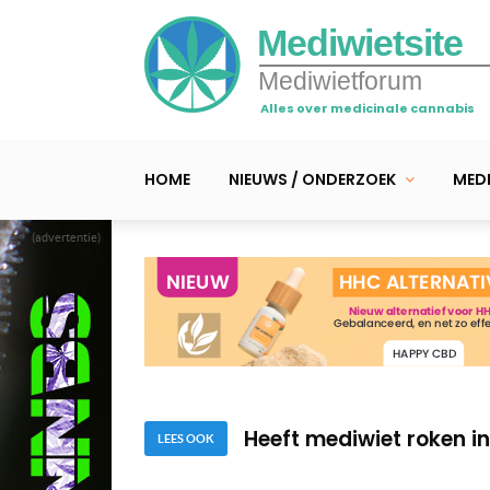
Mediwietsite
Mediwietforum
Alles over medicinale cannabis
HOME
NIEUWS / ONDERZOEK
MEDI
(advertentie)
Poll • hoeveel medicina
Poll • Wat vind jij van 
Heeft mediwiet roken in
LEES OOK
Poll • hoeveel medicina