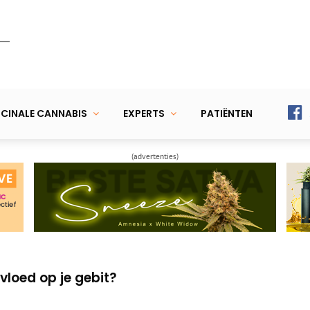
CINALE CANNABIS
EXPERTS
PATIËNTEN
(advertenties)
le wiet gebruik jij per maand?
de ontwikkelingen zoals in Terneuzen?
vloed op je gebit?
le wiet gebruik jij per maand?