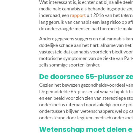
Wat interessant is, is echter dat bijna alle de
medicinale cannabis als behandelingsoptie zou
inderdaad, een
rapport
uit 2016 van het
Intern
lang gebruik van cannabis een laag risico op a
de ondervraagde mensen had hiermee te make
Andere gegevens suggereren dat cannabis kan b
dodelijke schade aan het hart, afname van het 
vastgesteld dat cannabis voordelen biedt voor 
motorische symptomen van de ziekte van Park
zelfs sommige soorten kanker.
De doorsnee 65-plusser ze
Gezien het bewezen gezondheidsvoordeel van 
De gemiddelde 65-plusser zal waarschijnlijk b
en een beeld voor zich zien van stereotiepe s
onderzoek is uiteraard noodzakelijk om de pot
ondertussen blijven wetenschappers wel op c
ondersteund door legitiem medisch onderz
Wetenschap moet delen 