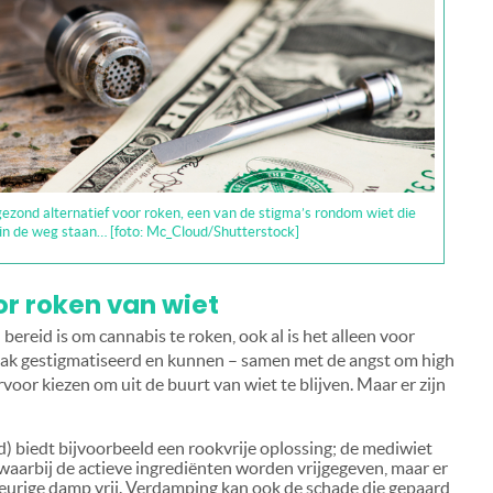
ezond alternatief voor roken, een van de stigma’s rondom wiet die
 in de weg staan… [foto: Mc_Cloud/Shutterstock]
r roken van wiet
bereid is om cannabis te roken, ook al is het alleen voor
aak gestigmatiseerd en kunnen – samen met de angst om high
voor kiezen om uit de buurt van wiet te blijven. Maar er zijn
 biedt bijvoorbeeld een rookvrije oplossing; de mediwiet
arbij de actieve ingrediënten worden vrijgegeven, maar er
eurige damp vrij. Verdamping kan ook de schade die gepaard