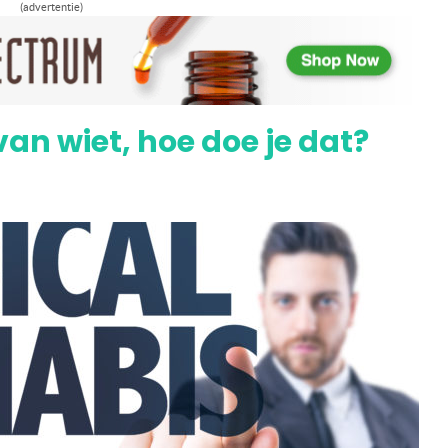
(advertentie)
de ontwikkelingen zoals in Terneuzen?
an wiet, hoe doe je dat?