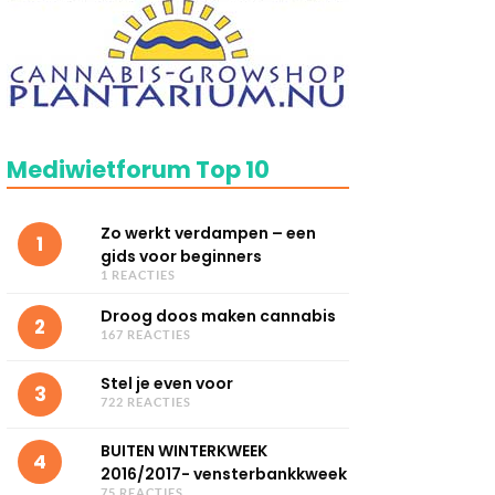
Mediwietforum Top 10
Zo werkt verdampen – een
1
gids voor beginners
1 REACTIES
Droog doos maken cannabis
2
167 REACTIES
Stel je even voor
3
722 REACTIES
BUITEN WINTERKWEEK
4
2016/2017- vensterbankkweek
75 REACTIES