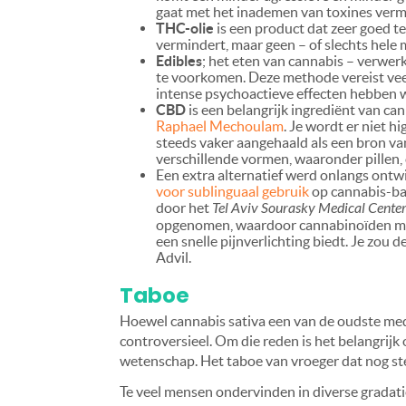
gaat met het inademen van toxines ver
THC-olie
is een product dat zeer goed te
vermindert, maar geen – of slechts hele 
Edibles
; het eten van cannabis – verwer
te voorkomen. Deze methode vereist vee
intense psychoactieve effecten hebben wa
CBD
is een belangrijk ingrediënt van ca
Raphael Mechoulam
. Je wordt er niet h
steeds vaker aangehaald als een bron van
verschillende vormen, waaronder pillen
Een extra alternatief werd onlangs ont
voor sublinguaal gebruik
op cannabis-bas
door het
Tel Aviv Sourasky Medical Cente
opgenomen, waardoor cannabinoïden met 
een snelle pijnverlichting biedt. Je zou 
Advil.
Taboe
Hoewel cannabis sativa een van de oudste medic
controversieel. Om die reden is het belangrij
wetenschap. Het taboe van vroeger dat nog ste
Te veel mensen ondervinden in diverse gradati