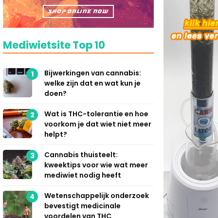
Mediwietsite Top 10
Bijwerkingen van cannabis:
1
welke zijn dat en wat kun je
doen?
Wat is THC-tolerantie en hoe
2
voorkom je dat wiet niet meer
helpt?
Cannabis thuisteelt:
3
kweektips voor wie wat meer
mediwiet nodig heeft
Wetenschappelijk onderzoek
4
bevestigt medicinale
voordelen van THC