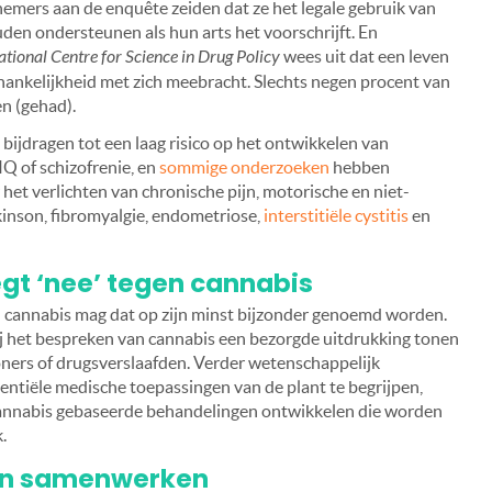
elnemers aan de enquête zeiden dat ze het legale gebruik van
den ondersteunen als hun arts het voorschrijft. En
ational Centre for Science in Drug Policy
wees uit dat een leven
fhankelijkheid met zich meebracht. Slechts negen procent van
n (gehad).
ijdragen tot een laag risico op het ontwikkelen van
IQ of schizofrenie, en
sommige onderzoeken
hebben
het verlichten van chronische pijn, motorische en niet-
inson, fibromyalgie, endometriose,
interstitiële cystitis
en
gt ‘nee’ tegen cannabis
cannabis mag dat op zijn minst bijzonder genoemd worden.
ij het bespreken van cannabis een bezorgde uitdrukking tonen
toners of drugsverslaafden. Verder wetenschappelijk
entiële medische toepassingen van de plant te begrijpen,
annabis gebaseerde behandelingen ontwikkelen die worden
oek.
en samenwerken