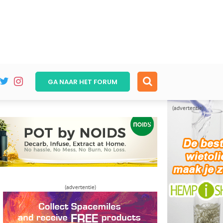
GA NAAR HET
FORUM
(advertentie)
(advertentie)