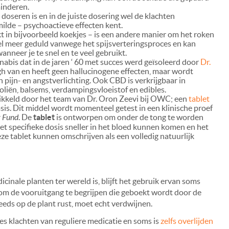
minderen.
 doseren is en in de juiste dosering wel de klachten
milde – psychoactieve effecten kent.
kt in bijvoorbeeld koekjes – is een andere manier om het roken
l meer geduld vanwege het spijsverteringsproces en kan
nneer je te snel en te veel gebruikt.
nnabis dat in de jaren ‘ 60 met succes werd geïsoleerd door
Dr.
igh van en heeft geen hallucinogene effecten, maar wordt
 pijn- en angstverlichting. Ook CBD is verkrijgbaar in
, oliën, balsems, verdampingsvloeistof en edibles.
wikkeld door het team van Dr. Oron Zeevi bij OWC; een
tablet
is. Dit middel wordt momenteel getest in een klinische proef
r Fund
. De
tablet
is ontworpen om onder de tong te worden
specifieke dosis sneller in het bloed kunnen komen en het
deze tablet kunnen omschrijven als een volledig natuurlijk
inale planten ter wereld is, blijft het gebruik ervan soms
k om de vooruitgang te begrijpen die geboekt wordt door de
eds op de plant rust, moet echt verdwijnen.
es klachten van reguliere medicatie en soms is
zelfs overlijden