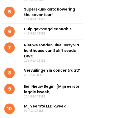
Superskunk autoflowering
5
thuisavontuur!
182 REACTIES
Hulp gevraagd cannabis
6
445 REACTIES
Nieuwe ronden Blue Berry via
7
lichthouse van Spliff seeds
DWC
131 REACTIES
Vervuilingen in concentraat?
8
2 REACTIES
Een Nieuw Begin! [Mijn eerste
9
legale kweek]
206 REACTIES
Mijn eerste LED kweek
10
93 REACTIES