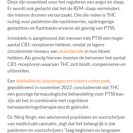
Deze zijn essentieel voor het reguleren van angst en slaap.
Er wordt ook gedacht dat het de REM-slaap vermindert,
die intense dromen veroorzaakt. Om die reden is THC
nuttig voor patiënten die nachtmerries, opdringerige
gedachten en flashbacks ervaren als gevolg van PTSS.
Inmiddels is aangetoond dat mensen met PTSS een hoger
aantal CB1-receptoren hebben, omdat ze lagere
circulerende niveaus van
anandamide
in hun bloed
hebben. Als gevolg hiervan moeten de hersenen het aantal
CB1-receptoren waaraan THC zich bindt, compenseren en
uitbreiden.
Een
dubbelblind, placebogecontroleerd onderzoek
,
gepubliceerd in november 2022, concludeerde dat THC
een gunstige farmacologische behandeling voor PTSS kan
zijn als het in combinatie met cognitieve
herwaarderingstherapie wordt gebruikt.
Dr. Niraj Singh, een adviserend psychiater en voorschrijver
van medicinale cannabis, zegt dat het belangrijk is dat
patiënten en voorschrijvers “laag beginnen en langzaam