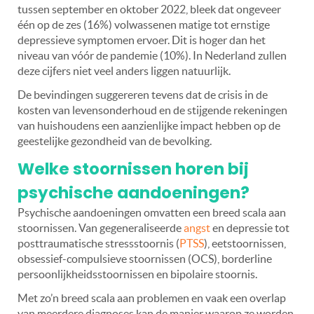
tussen september en oktober 2022, bleek dat ongeveer
één op de zes (16%) volwassenen matige tot ernstige
depressieve symptomen ervoer. Dit is hoger dan het
niveau van vóór de pandemie (10%). In Nederland zullen
deze cijfers niet veel anders liggen natuurlijk.
De bevindingen suggereren tevens dat de crisis in de
kosten van levensonderhoud en de stijgende rekeningen
van huishoudens een aanzienlijke impact hebben op de
geestelijke gezondheid van de bevolking.
Welke stoornissen horen bij
psychische aandoeningen?
Psychische aandoeningen omvatten een breed scala aan
stoornissen. Van gegeneraliseerde
angst
en depressie tot
posttraumatische stressstoornis (
PTSS
), eetstoornissen,
obsessief-compulsieve stoornissen (OCS), borderline
persoonlijkheidsstoornissen en bipolaire stoornis.
Met zo’n breed scala aan problemen en vaak een overlap
van meerdere diagnoses kan de manier waarop ze worden