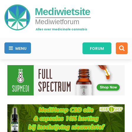
Mediwietsite
Mediwietforum
Alles over medicinale cannabis
MENU
FORUM