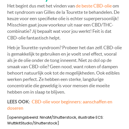
Het begint dus met het vinden van
de beste CBD-olie
om
het syndroom van Gilles de la Tourette te behandelen. De
keuze voor een specifieke olie is echter superpersoonlijk!
Misschien gaat jouw voorkeur uit naar een CBD/THC-
combinatie?
Jij
bepaalt wat voor jou werkt! Feit is dat
CBD-olie fantastisch helpt.
Heb je Tourette-syndroom? Probeer het dan zelf. CBD-olie
is gemakkelijk te gebruiken en je voelt snel effect, vooral
als je de olie onder de tong inneemt. Niet zo dol op de
smaak van CBD-olie? Geen nood, want roken of dampen
behoort natuurlijk ook tot de mogelijkheden. Ook edibles
werken perfect. Ze hebben een sterke, langdurige
concentratie die geweldig is voor mensen die moeite
hebben om in slaap te blijven.
LEES OOK
:
CBD-olie voor beginners: aanschaffen en
doseren
[openingsbeeld: NinaM/Shutterstock, illustratie ECS:
WuttikitStudio/Shutterstock]