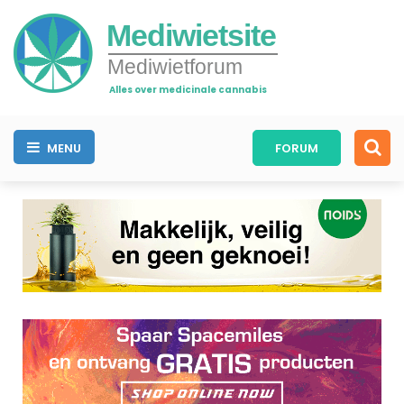
Mediwietsite
Mediwietforum
Alles over medicinale cannabis
MENU
FORUM