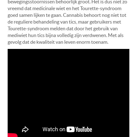
bewegingsstoornissen behoorlijk groot. Het is dus niet zo
vreemd dat medicinale wiet en het Tourette-syndroom
goed samen lijken te gaan. Cannabis behoort nog niet tot
de reguliere behandeling van tics, maar gebruikers met
Tourette-syndroom melden dat door het gebruik van
mediwiet hun tics bijna volledig zijn verdwenen. Met als
gevolg dat de kwaliteit van leven enorm toenam.