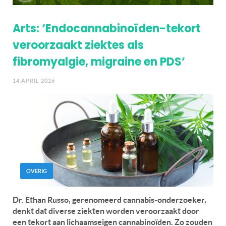
Arts: ‘Endocannabinoïden-tekort
veroorzaakt ziektes als
fibromyalgie, migraine en PDS’
14 APRIL 2026
OVERIG
Dr. Ethan Russo, gerenomeerd cannabis-onderzoeker,
denkt dat diverse ziekten worden veroorzaakt door
een tekort aan lichaamseigen cannabinoïden. Zo zouden