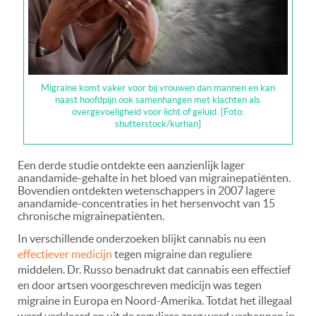
Migraine komt vaker voor bij vrouwen dan mannen en kan
naast hoofdpijn ook samenhangen met klachten als
overgevoeligheid voor licht of geluid. [Foto:
shutterstock/kurhan]
Een derde studie ontdekte een aanzienlijk lager
anandamide-gehalte in het bloed van migrainepatiënten.
Bovendien ontdekten wetenschappers in 2007 lagere
anandamide-concentraties in het hersenvocht van 15
chronische migrainepatiënten.
In verschillende onderzoeken blijkt cannabis nu een
effectiever medicijn
tegen migraine dan reguliere
middelen. Dr. Russo benadrukt dat cannabis een effectief
en door artsen voorgeschreven medicijn was tegen
migraine in Europa en Noord-Amerika. Totdat het illegaal
werd verklaard en uit de reguliere zorg werd verbannen in