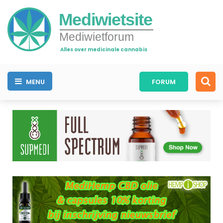
Mediwietsite
Mediwietforum
Alles over medicinale cannabis
MENU
FORUM