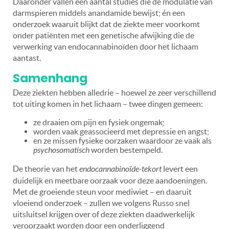
Daaronder vallen een aantal studies die de modulatie van
darmspieren middels anandamide bewijst; én een
onderzoek waaruit blijkt dat de ziekte meer voorkomt
onder patiënten met een genetische afwijking die de
verwerking van endocannabinoïden door het lichaam
aantast.
Samenhang
Deze ziekten hebben alledrie – hoewel ze zeer verschillend
tot uiting komen in het lichaam – twee dingen gemeen:
ze draaien om pijn en fysiek ongemak;
worden vaak geassocieerd met depressie en angst;
en ze missen fysieke oorzaken waardoor ze vaak als
psychosomatisch
worden bestempeld.
De theorie van het
endocannabinoïde-tekort
levert een
duidelijk en meetbare oorzaak voor deze aandoeningen.
Met de groeiende steun voor mediwiet – en daaruit
vloeiend onderzoek – zullen we volgens Russo snel
uitsluitsel krijgen over of deze ziekten daadwerkelijk
veroorzaakt worden door een onderliggend