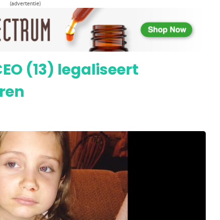
(advertentie)
nde link tussen cannabis, geest en lichaam
O (13) legaliseert
eren