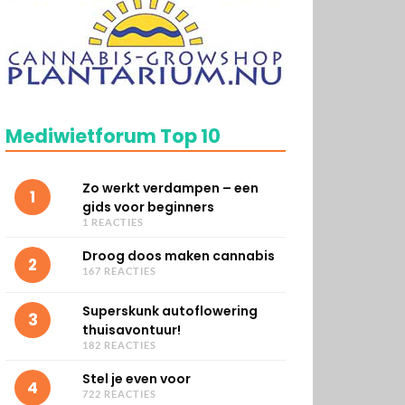
Mediwietforum Top 10
Zo werkt verdampen – een
1
gids voor beginners
1 REACTIES
Droog doos maken cannabis
2
167 REACTIES
Superskunk autoflowering
3
thuisavontuur!
182 REACTIES
Stel je even voor
4
722 REACTIES