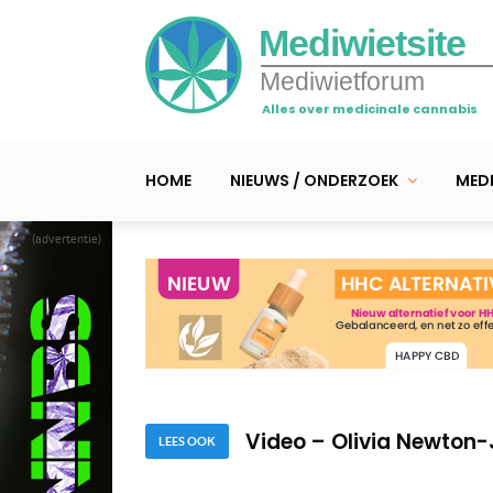
Mediwietsite
Mediwietforum
Alles over medicinale cannabis
HOME
NIEUWS / ONDERZOEK
MEDI
(advertentie)
Video – 4 kankerpatiënt
TEDx-talk: de verrasse
Video – Olivia Newton-
LEES OOK
Video – 4 kankerpatiënt