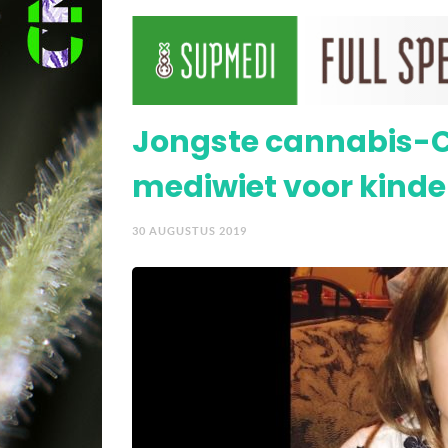
TEDx-talk: de verrasse
Jongste cannabis-CE
mediwiet voor kind
30 AUGUSTUS 2019