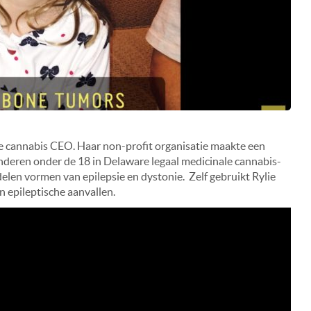
ste cannabis CEO. Haar non-profit organisatie maakte een
nderen onder de 18 in Delaware legaal medicinale cannabis-
elen vormen van epilepsie en dystonie. Zelf gebruikt Rylie
n epileptische aanvallen.