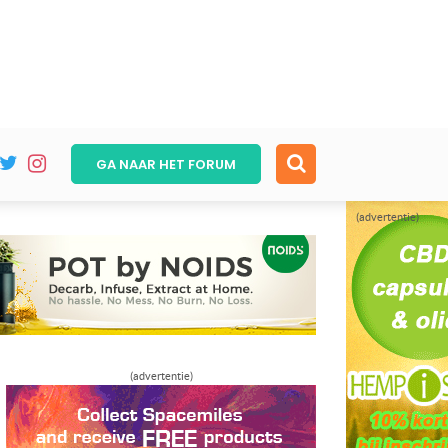
GA NAAR HET
FORUM
(advertentie)
(advertentie)