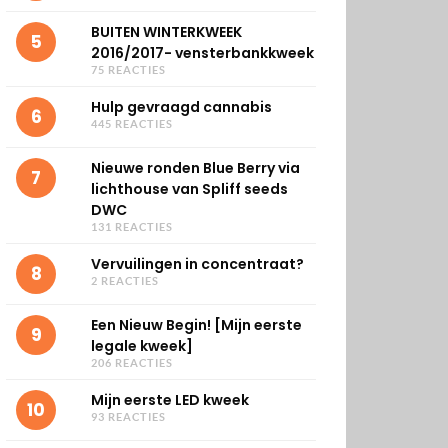
BUITEN WINTERKWEEK
5
2016/2017- vensterbankkweek
75 REACTIES
Hulp gevraagd cannabis
6
445 REACTIES
Nieuwe ronden Blue Berry via
7
lichthouse van Spliff seeds
DWC
131 REACTIES
Vervuilingen in concentraat?
8
2 REACTIES
Een Nieuw Begin! [Mijn eerste
9
legale kweek]
206 REACTIES
Mijn eerste LED kweek
10
93 REACTIES