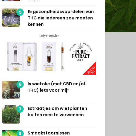
15 gezondheidsvoordelen van
5
THC die iedereen zou moeten
kennen
(advertentie)
Is wietolie (met CBD en/of
6
THC) iets voor mij?
Extraatjes om wietplanten
7
buiten mee te verwennen
Smaakstoornissen
8