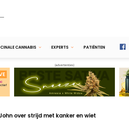
CINALE CANNABIS
EXPERTS
PATIËNTEN
(advertenties)
en vertellen hoe wiet hen helpt
nde link tussen cannabis, geest en lichaam
John over strijd met kanker en wiet
en vertellen hoe wiet hen helpt