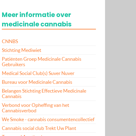
Meer informatie over
medicinale cannabis
CNNBS
Stichting Mediwiet
Patiënten Groep Medicinale Cannabis
Gebruikers
Medical Social Club(s) Suver Nuver
Bureau voor Medicinale Cannabis
Belangen Stichting Effectieve Medicinale
Cannabis
Verbond voor Opheffing van het
Cannabisverbod
We Smoke - cannabis consumentencollectief
Cannabis social club Trekt Uw Plant