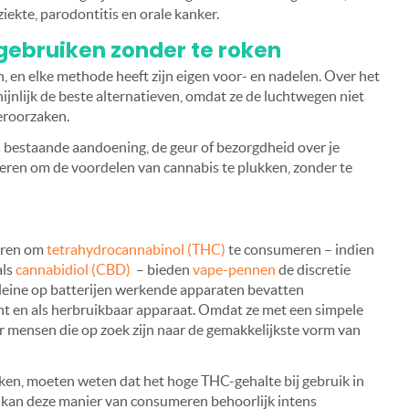
ekte, parodontitis en orale kanker.
gebruiken zonder te roken
n, en elke methode heeft zijn eigen voor- en nadelen. Over het
jnlijk de beste alternatieven, omdat ze de luchtwegen niet
veroorzaken.
 bestaande aandoening, de geur of bezorgdheid over je
eren om de voordelen van cannabis te plukken, zonder te
eren om
tetrahydrocannabinol (THC)
te consumeren – indien
als
cannabidiol (CBD)
– bieden
vape-pennen
de discretie
 kleine op batterijen werkende apparaten bevatten
nt en als herbruikbaar apparaat. Omdat ze met een simpele
or mensen die op zoek zijn naar de gemakkelijkste vorm van
en, moeten weten dat het hoge THC-gehalte bij gebruik in
 kan deze manier van consumeren behoorlijk intens