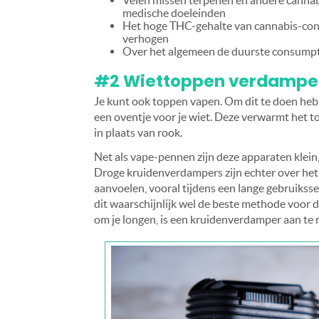
Velen missen terpenen en andere cannab
medische doeleinden
Het hoge THC-gehalte van cannabis-conc
verhogen
Over het algemeen de duurste consum
#2 Wiettoppen verdampen 
Je kunt ook toppen vapen. Om dit te doen heb 
een oventje voor je wiet. Deze verwarmt het t
in plaats van rook.
Net als vape-pennen zijn deze apparaten klein,
Droge kruidenverdampers zijn echter over he
aanvoelen, vooral tijdens een lange gebruiksses
dit waarschijnlijk wel de beste methode voor d
om je longen, is een kruidenverdamper aan te 