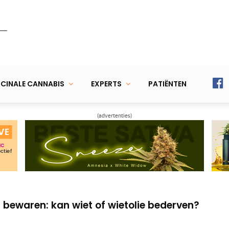
CINALE CANNABIS
EXPERTS
PATIËNTEN
(advertenties)
 wietsoorten tegen ontstekingen en pijn
 zowel CBD als THC – kunnen helpen bij
bewaren: kan wiet of wietolie bederven?
 wietsoorten tegen ontstekingen en pijn