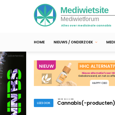
Mediwietsite
Mediwietforum
Alles over medicinale cannabis
HOME
NIEUWS / ONDERZOEK
MEDI
(advertentie)
Terpenen en specifieke
Video > Hoe cannabis –
astma
Cannabis(-producten) 
LEES OOK
Terpenen en specifieke