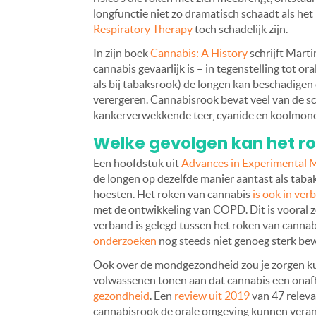
longfunctie niet zo dramatisch schaadt als het
Respiratory Therapy
toch schadelijk zijn.
In zijn boek
Cannabis: A History
schrijft Mart
cannabis gevaarlijk is – in tegenstelling tot ora
als bij tabaksrook) de longen kan beschadige
verergeren. Cannabisrook bevat veel van de s
kankerverwekkende teer, cyanide en koolmono
Welke gevolgen kan het r
Een hoofdstuk uit
Advances in Experimental M
de longen op dezelfde manier aantast als tabak
hoesten. Het roken van cannabis
is ook in ver
met de ontwikkeling van COPD. Dit is vooral zo
verband is gelegd tussen het roken van cannabi
onderzoeken
nog steeds niet genoeg sterk bewi
Ook over de mondgezondheid zou je zorgen 
volwassenen tonen aan dat cannabis een onafha
gezondheid
. Een
review uit 2019
van 47 releva
cannabisrook de orale omgeving kunnen veran