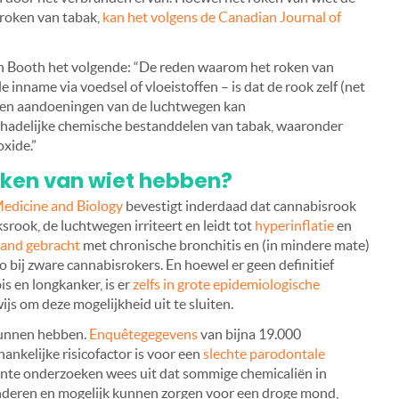
 roken van tabak,
kan het volgens de Canadian Journal of
in Booth het volgende:
“De reden waarom het roken van
le inname via voedsel of vloeistoffen – is dat de rook zelf (net
n en aandoeningen van de luchtwegen kan
chadelijke chemische bestanddelen van tabak, waaronder
xide.”
oken van wiet hebben?
edicine and Biology
bevestigt inderdaad dat cannabisrook
srook, de luchtwegen irriteert en leidt tot
hyperinflatie
en
band gebracht
met chronische bronchitis en (in mindere mate)
 bij zware cannabisrokers. En hoewel er geen definitief
s en longkanker, is er
zelfs in grote epidemiologische
js om deze mogelijkheid uit te sluiten.
kunnen hebben.
Enquêtegegevens
van bijna 19.000
nkelijke risicofactor is voor een
slechte parodontale
nte onderzoeken wees uit dat sommige chemicaliën in
deren en mogelijk kunnen zorgen voor een droge mond,