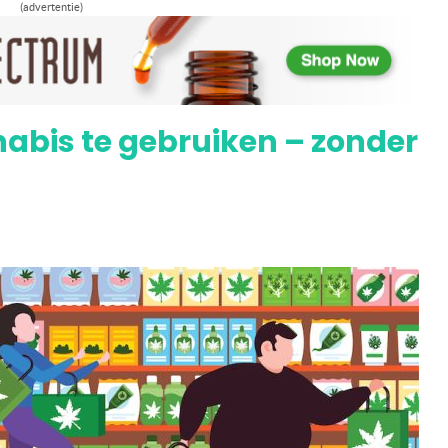
(advertentie)
 zowel CBD als THC – kunnen helpen bij
abis te gebruiken – zonder