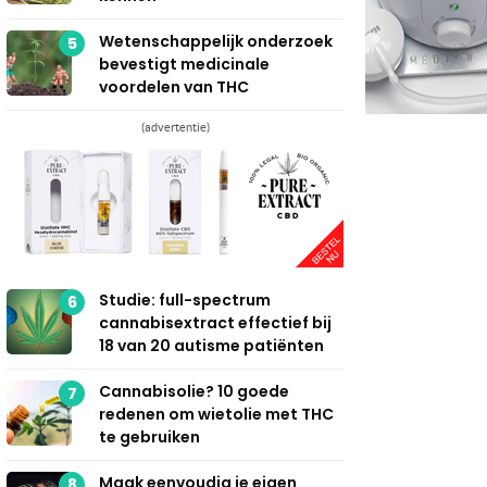
Wetenschappelijk onderzoek
5
bevestigt medicinale
voordelen van THC
(advertentie)
Studie: full-spectrum
6
cannabisextract effectief bij
18 van 20 autisme patiënten
Cannabisolie? 10 goede
7
redenen om wietolie met THC
te gebruiken
Maak eenvoudig je eigen
8