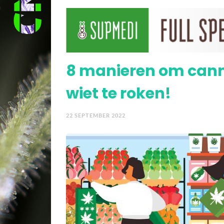
Video > Hoe cannabis –
astma
8 manieren om cann
wiet te roken!
22 SEPTEMBER 2022