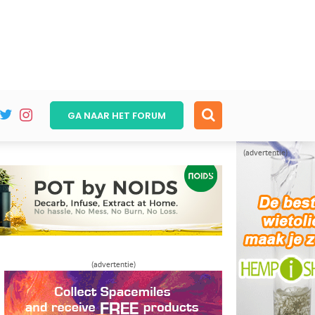
GA NAAR HET
FORUM
(advertentie)
(advertentie)