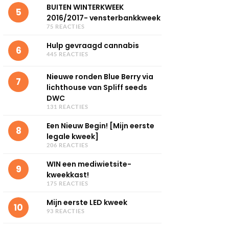
BUITEN WINTERKWEEK
5
2016/2017- vensterbankkweek
75 REACTIES
Hulp gevraagd cannabis
6
445 REACTIES
Nieuwe ronden Blue Berry via
7
lichthouse van Spliff seeds
DWC
131 REACTIES
Een Nieuw Begin! [Mijn eerste
8
legale kweek]
206 REACTIES
WIN een mediwietsite-
9
kweekkast!
175 REACTIES
Mijn eerste LED kweek
10
93 REACTIES