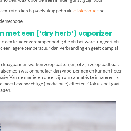
inoïden, waardoor pennen minder gunstig zijn voor
entraten kan bij veelvuldig gebruik
je tolerantie
snel
ptiemethode
met een (‘dry herb’) vaporizer
je een kruidenverdamper nodig die als het ware fungeert als
ot een lagere temperatuur dan verbranding en geeft damp af
 draagbaar en werken ze op batterijen, of zijn ze oplaadbaar.
t algemeen wat onhandiger dan vape-pennen en kunnen heter
sie. Van de manieren die er zijn om cannabis te inhaleren, is
e meest evenwichtige (medicinale) effecten. Ook als het gaat
raden.