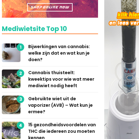
Mediwietsite Top 10
Bijwerkingen van cannabis:
1
welke zijn dat en wat kun je
doen?
Cannabis thuisteelt:
2
kweektips voor wie wat meer
mediwiet nodig heeft
Gebruikte wiet uit de
3
vaporizer (AVB) – Wat kun je
ermee?
15 gezondheidsvoordelen van
4
THC die iedereen zou moeten
kennen