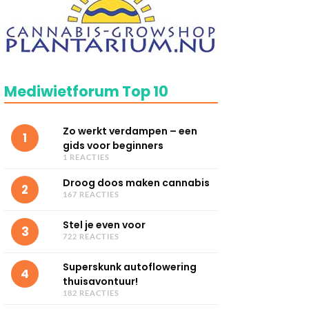
Mediwietforum Top 10
Zo werkt verdampen – een
1
gids voor beginners
1 REACTIES
Droog doos maken cannabis
2
167 REACTIES
Stel je even voor
3
722 REACTIES
Superskunk autoflowering
4
thuisavontuur!
182 REACTIES