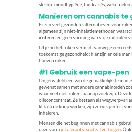
slechte mondhygiëne, tandcariës, weke-delen zi
Manieren om cannabis te 
Er zijn veel gezondere alternatieven voor roke
algemeen zijn niet-inhalatiemethoden waarschi
irriteren en geen vorming van vrije radicalen 
Of je nu het roken vermijdt vanwege een reeds
toekomstige gezondheid; hier zijn enkele mani
hoeven roken.
#1 Gebruik een vape-pen
Ongetwijfeld een van de gemakkelijkste mani
gewenst samen met andere cannabinoïden zo
waar veel niet-rokers naar op zoek zijn. Deze
olieconcentraat. Ze bestaan als wegwerpvaria
klik op de knop werken, zijn ze ook perfect vo
inhaleren.
Mensen die net beginnen met cannabis gebruik
deze vorm
je tolerantie snel zal verhogen
. Ook