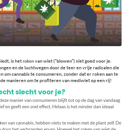
edt, is het
roken
van wiet (“blowen”) niet goed voor je.
ongen en de luchtwegen door de teer en vrije radicalen die
ren om cannabis te consumeren, zonder dat er roken aan te
de manieren om te profiteren van mediwiet op een rij!
echt slecht voor je?
deze manier van consumeren blijft tot op de dag van vandaag
f en geeft een snel effect. Helaas is het minder dan ideaal
ken van cannabis, hebben niets te maken met de plant zelf. De
an door het verbranden ervan. Hoewel het roken van wiet de