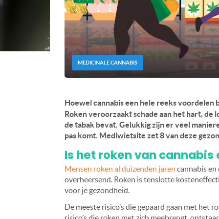
MEDICINALE CANNABIS
Hoewel cannabis een hele reeks voordelen bi
Roken veroorzaakt schade aan het hart, de l
de tabak bevat. Gelukkig zijn er veel manie
pas komt.
Mediwietsite zet 8 van deze gezon
Is het roken van cannabis 
Mensen roken al duizenden jaren
cannabis en 
overheersend. Roken is tenslotte kosteneffectie
voor je gezondheid.
De meeste risico’s die gepaard gaan met het ro
risico’s die roken met zich meebrengt, ontsta