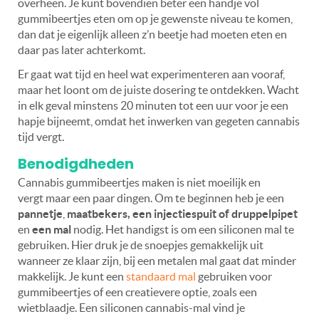
overheen. Je kunt bovendien beter een handje vol
gummibeertjes eten om op je gewenste niveau te komen,
dan dat je eigenlijk alleen z’n beetje had moeten eten en
daar pas later achterkomt.
Er gaat wat tijd en heel wat experimenteren aan vooraf,
maar het loont om de juiste dosering te ontdekken. Wacht
in elk geval minstens 20 minuten tot een uur voor je een
hapje bijneemt, omdat het inwerken van gegeten cannabis
tijd vergt.
Benodigdheden
Cannabis gummibeertjes maken is niet moeilijk en
vergt maar een paar dingen. Om te beginnen heb je een
pannetje
,
maatbekers, een injectiespuit of druppelpipet
en
een mal
nodig. Het handigst is om een siliconen mal te
gebruiken. Hier druk je de snoepjes gemakkelijk uit
wanneer ze klaar zijn, bij een metalen mal gaat dat minder
makkelijk. Je kunt een
standaard mal
gebruiken voor
gummibeertjes of een creatievere optie, zoals een
wietblaadje. Een siliconen cannabis-mal vind je