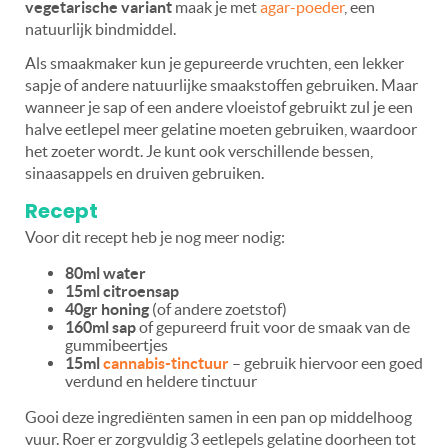
vegetarische variant
maak je met
agar-poeder
, een
natuurlijk bindmiddel.
Als smaakmaker kun je gepureerde vruchten, een lekker
sapje of andere natuurlijke smaakstoffen gebruiken. Maar
wanneer je sap of een andere vloeistof gebruikt zul je een
halve eetlepel meer gelatine moeten gebruiken, waardoor
het zoeter wordt. Je kunt ook verschillende bessen,
sinaasappels en druiven gebruiken.
Recept
Voor dit recept heb je nog meer nodig:
80ml water
15ml citroensap
40gr honing
(of andere zoetstof)
160ml sap
of gepureerd fruit voor de smaak van de
gummibeertjes
15ml
cannabis-tinctuur
– gebruik hiervoor een goed
verdund en heldere tinctuur
Gooi deze ingrediënten samen in een pan op middelhoog
vuur. Roer er zorgvuldig 3 eetlepels gelatine doorheen tot