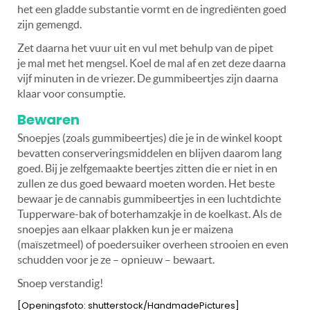
het een gladde substantie vormt en de ingrediënten goed
zijn gemengd.
Zet daarna het vuur uit en vul met behulp van de pipet
je mal met het mengsel. Koel de mal af en zet deze daarna
vijf minuten in de vriezer. De gummibeertjes zijn daarna
klaar voor consumptie.
Bewaren
Snoepjes (zoals gummibeertjes) die je in de winkel koopt
bevatten conserveringsmiddelen en blijven daarom lang
goed. Bij je zelfgemaakte beertjes zitten die er niet in en
zullen ze dus goed bewaard moeten worden. Het beste
bewaar je de cannabis gummibeertjes in een luchtdichte
Tupperware-bak of boterhamzakje in de koelkast. Als de
snoepjes aan elkaar plakken kun je er maizena
(maïszetmeel) of poedersuiker overheen strooien en even
schudden voor je ze – opnieuw – bewaart.
Snoep verstandig!
[Openingsfoto: shutterstock/HandmadePictures]