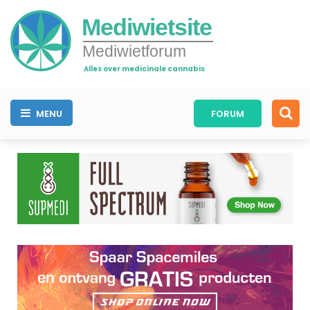
Mediwietsite
Mediwietforum
Alles over medicinale cannabis
MENU
FORUM