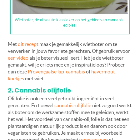
Wietboter, de absolute klassieker op het gebied van cannabis-
edibles.
Met
dit recept
maak je gemakkelijk wietboter om te
verwerken in jouw favoriete gerechten. Of gebruik ervoor
een video
als je beter visueel leert. Heb je de wietboter
gemaakt, wil je er iets mee en je inspiratieloos? Probeer
dan deze
Provençaalse kip-cannabis
of
havermout-
koekjes
met wiet.
2. Cannabis olijfolie
Olijfolie is ook een veel gebruikt ingrediënt in veel
gerechten. En hoewel
cannabis-olijfolie
niet zo goed werkt
als boter om de werkzame stoffen mee te geleiden, werkt
het wel. Het voordeel van cannabis-olijfolie is dat het een
plantaardig en natuurlijk product is en daarom ook door
veganisten te gebruiken. Je maakt ermee bijvoorbeeld
deze overheerlijke (vegetarische)
tomatensoep
of