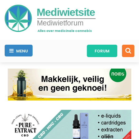
Mediwietsite
Mediwietforum
Alles over medicinale cannabis
MENU
FORUM