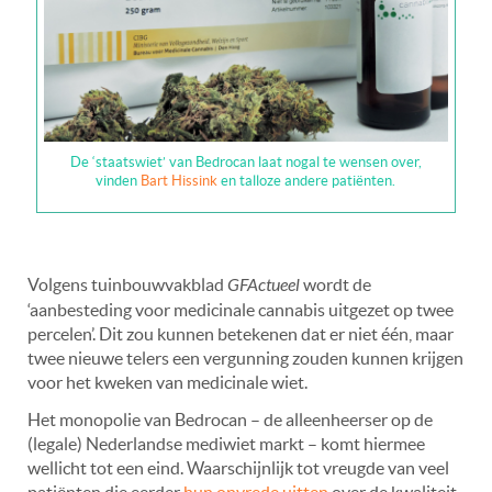
De ‘staatswiet’ van Bedrocan laat nogal te wensen over,
vinden
Bart Hissink
en talloze andere patiënten.
Volgens tuinbouwvakblad
GFActueel
wordt de
‘aanbesteding voor medicinale cannabis uitgezet op twee
percelen’. Dit zou kunnen betekenen dat er niet één, maar
twee nieuwe telers een vergunning zouden kunnen krijgen
voor het kweken van medicinale wiet.
Het monopolie van Bedrocan – de alleenheerser op de
(legale) Nederlandse mediwiet markt – komt hiermee
wellicht tot een eind. Waarschijnlijk tot vreugde van veel
patiënten die eerder
hun onvrede uitten
over de kwaliteit