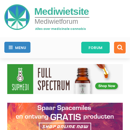
Mediwietsite
Mediwietforum
Alles over medicinale cannabis
MENU
FORUM