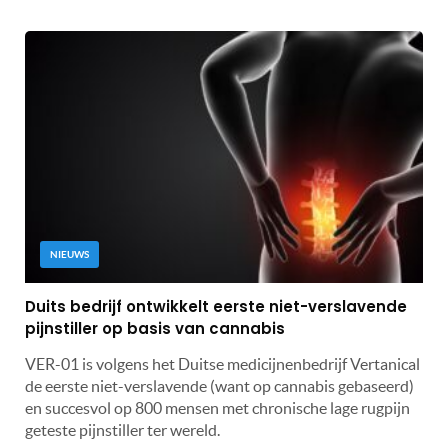
NIEUWS
Duits bedrijf ontwikkelt eerste niet-verslavende
pijnstiller op basis van cannabis
VER-01 is volgens het Duitse medicijnenbedrijf Vertanical
de eerste niet-verslavende (want op cannabis gebaseerd)
en succesvol op 800 mensen met chronische lage rugpijn
geteste pijnstiller ter wereld.