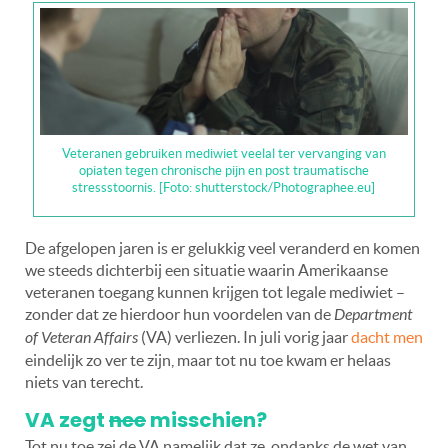
Veteranen gebruiken mediwiet veelal ter vervanging van
opiaten tegen chronische pijn en post traumatische
stressstoornis. [Foto: shutterstock/Photographee.eu]
De afgelopen jaren is er gelukkig veel veranderd en komen
we steeds dichterbij een situatie waarin Amerikaanse
veteranen toegang kunnen krijgen tot legale mediwiet –
zonder dat ze hierdoor hun voordelen van de
Department
of Veteran Affairs
(VA) verliezen. In juli vorig jaar
dacht men
eindelijk zo ver te zijn, maar tot nu toe kwam er helaas
niets van terecht.
VA zegt
nee
misschien?
Tot nu toe zei de VA namelijk dat ze, ondanks de wet van