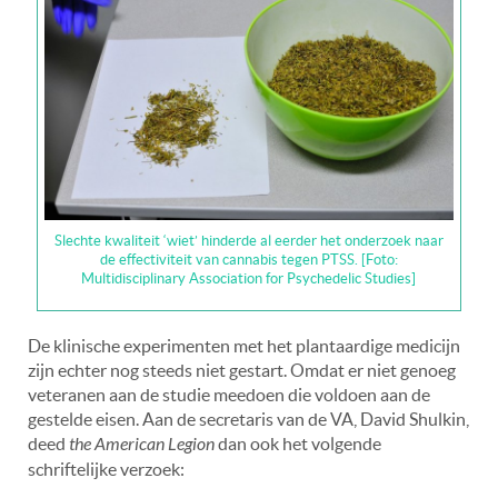
Slechte kwaliteit ‘wiet’ hinderde al eerder het onderzoek naar
de effectiviteit van cannabis tegen PTSS. [Foto:
Multidisciplinary Association for Psychedelic Studies]
De klinische experimenten met het plantaardige medicijn
zijn echter nog steeds niet gestart. Omdat er niet genoeg
veteranen aan de studie meedoen die voldoen aan de
gestelde eisen. Aan de secretaris van de VA, David Shulkin,
deed
the American Legion
dan ook het volgende
schriftelijke verzoek: