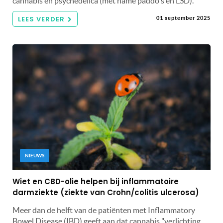
cannabis en psychedelica (met name paddo's en LSD).
LEES VERDER
01 september 2025
NIEUWS
Wiet en CBD-olie helpen bij inflammatoire
darmziekte (ziekte van Crohn/colitis ulcerosa)
Meer dan de helft van de patiënten met Inflammatory
Bowel Disease (IBD) geeft aan dat cannabis "verlichting