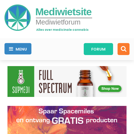
Mediwietsite
Mediwietforum
Alles over medicinale cannabis
MENU
FORUM