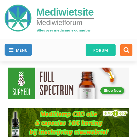
Mediwietsite
Mediwietforum
Alles over medicinale cannabis
MENU
FORUM