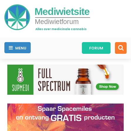
Mediwietsite
Mediwietforum
Alles over medicinale cannabis
MENU
FORUM