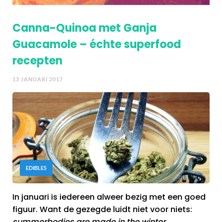
Canna-Quinoa met Ganja
Guacamole – échte superfood
recepten
13 JANUARI 2017
EDIBLES
In januari is iedereen alweer bezig met een goed
figuur. Want de gezegde luidt niet voor niets:
summerbodies are made in the winter
.