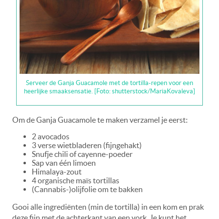
Serveer de Ganja Guacamole met de tortilla-repen voor een
heerlijke smaaksensatie. [Foto: shutterstock/MariaKovaleva]
Om de Ganja Guacamole te maken verzamel je eerst:
2 avocados
3 verse wietbladeren (fijngehakt)
Snufje chili of cayenne-poeder
Sap van één limoen
Himalaya-zout
4 organische maïs tortillas
(Cannabis-)olijfolie om te bakken
Gooi alle ingrediënten (min de tortilla) in een kom en prak
deze fijn met de achterkant van een vork. Je kunt het