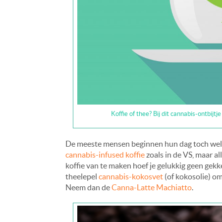
Koffie of thee? Bij dit cannabis-ontbijtj
De meeste mensen beginnen hun dag toch wel m
cannabis-infused koffie
zoals in de VS, maar a
koffie van te maken hoef je gelukkig geen gekke
theelepel
cannabis-kokosvet
(of kokosolie) om
Neem dan de
Canna-Latte Machiatto
.