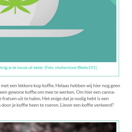
e krijg je de keuze uit beide. [Foto: shutterstock/Blablo101]
et een lekkere kop koffie. Helaas hebben wij hier nog geen
lleen gewone koffie om mee te werken. Om hier een canna-
 fratsen uit te halen. Het enige dat je nodig hebt is een
 door je koffie heen te roeren. Liever een koffie verkeerd?