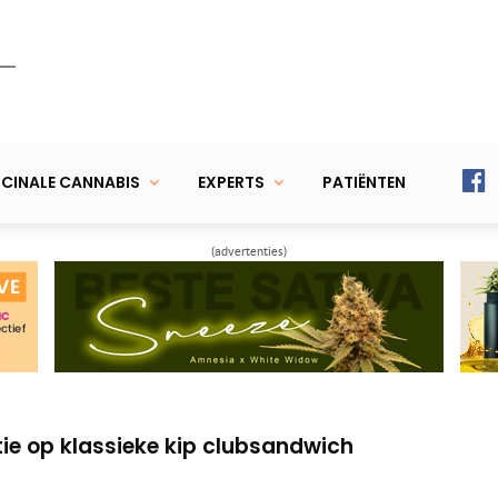
CINALE CANNABIS
EXPERTS
PATIËNTEN
(advertenties)
– Vegetarisch medicijn in een kom
a-Choco: lactosevrije wiet-chocolademelk
ie op klassieke kip clubsandwich
– Vegetarisch medicijn in een kom