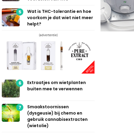
Wat is THC-tolerantie en hoe
5
voorkom je dat wiet niet meer
helpt?
(advertentie)
Extraatjes om wietplanten
6
buiten mee te verwennen
Smaakstoornissen
7
(dysgeusie) bij chemo en
gebruik cannabisextracten
(wietolie)