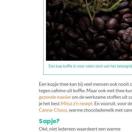
Een kop koffie is voor velen toch wel het belangr
Een kopje thee kan bij veel mensen ook nooit on
tegen cafeïne uit koffie. Maar ook met thee ku
gezonde manier
om de werkzame stoffen uit ca
je het best
Mitsz z’n recept.
En vooruit, voor d
Canna-Choco
, warme chocolademelk met cann
Sapje?
Oké, niet iedereen waardeert een warme