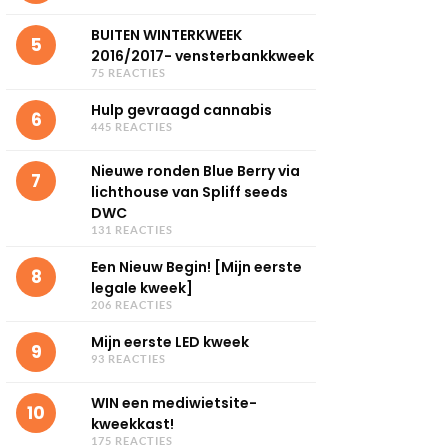
BUITEN WINTERKWEEK
5
2016/2017- vensterbankkweek
75 REACTIES
Hulp gevraagd cannabis
6
445 REACTIES
Nieuwe ronden Blue Berry via
7
lichthouse van Spliff seeds
DWC
131 REACTIES
Een Nieuw Begin! [Mijn eerste
8
legale kweek]
206 REACTIES
Mijn eerste LED kweek
9
93 REACTIES
WIN een mediwietsite-
10
kweekkast!
175 REACTIES