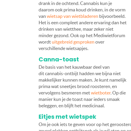
drank in de ochtend. Cannabis kun je
daarom ook prima koud drinken, in de vorm
van
wietsap van wietbladeren
bijvoorbeeld.
Het is een compleet andere ervaring dan het
drinken van wietthee, maar zeker niet
minder gezond. Ook op het Mediwietforum
wordt
uitgebreid gesproken
over
verschillende wietsapjes.
Canna-toast
De basis van het kauwbaar deel van
dit cannabis-ontbijt hadden we bijna niet
makkelijker kunnen maken. Je kunt namelijk
prima wat sneetjes brood roosteren, en
vervolgens besmeren met
wietboter
. Op die
manier kun je de toast naar ieders smaak
beleggen, en blijft het medicinaal.
Eitjes met wietspek
Om je ook iets te geven voor op het gerooster
zoveel plakken ontbijtspek als je wil eten op