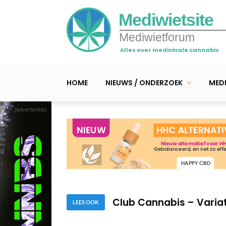
Mediwietsite
Mediwietforum
Alles over medicinale cannabis
HOME
NIEUWS / ONDERZOEK
MEDI
(advertentie)
Cannabis-tomatensoep 
Snel recept – Hot Cann
Club Cannabis – Variat
Cannabis-tomatensoep 
LEES OOK