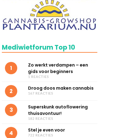
Mediwietforum Top 10
Zo werkt verdampen – een
1
gids voor beginners
1 REACTIES
Droog doos maken cannabis
2
167 REACTIES
Superskunk autoflowering
3
thuisavontuur!
182 REACTIES
Stel je even voor
4
722 REACTIES