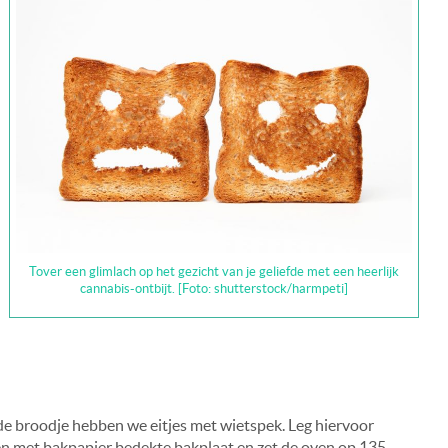
Tover een glimlach op het gezicht van je geliefde met een heerlijk
cannabis-ontbijt. [Foto: shutterstock/harmpeti]
de broodje hebben we eitjes met wietspek. Leg hiervoor
 een met bakpapier bedekte bakplaat en zet de oven op 135