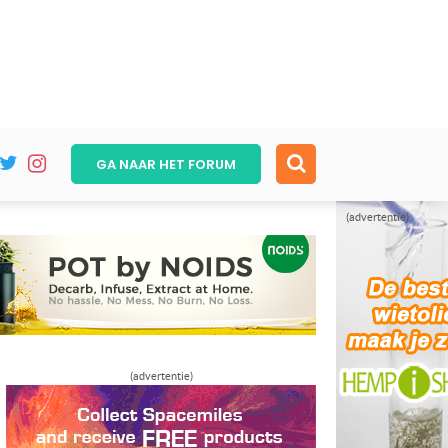
GA NAAR HET
FORUM
(advertentie)
(advertentie)