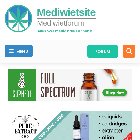
Mediwietsite
Mediwietforum
Alles over medicinale cannabis
MENU
FORUM