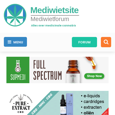
Mediwietsite
Mediwietforum
Alles over medicinale cannabis
MENU
FORUM