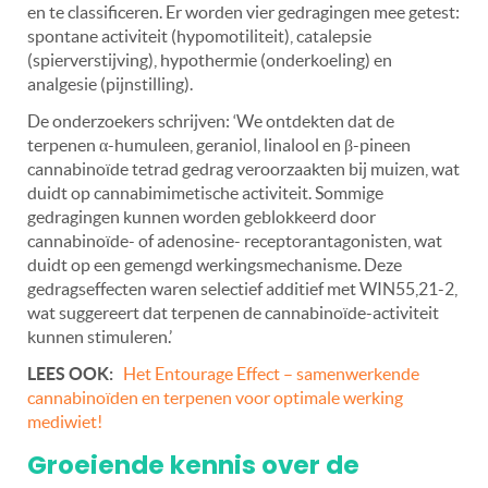
en te classificeren. Er worden vier gedragingen mee getest:
spontane activiteit (hypomotiliteit), catalepsie
(spierverstijving), hypothermie (onderkoeling) en
analgesie (pijnstilling).
De onderzoekers schrijven: ‘We ontdekten dat de
terpenen α-humuleen, geraniol, linalool en β-pineen
cannabinoïde tetrad gedrag veroorzaakten bij muizen, wat
duidt op cannabimimetische activiteit. Sommige
gedragingen kunnen worden geblokkeerd door
cannabinoïde- of adenosine- receptorantagonisten, wat
duidt op een gemengd werkingsmechanisme. Deze
gedragseffecten waren selectief additief met WIN55,21-2,
wat suggereert dat terpenen de cannabinoïde-activiteit
kunnen stimuleren.’
LEES OOK:
Het Entourage Effect – samenwerkende
cannabinoïden en terpenen voor optimale werking
mediwiet!
Groeiende kennis over de